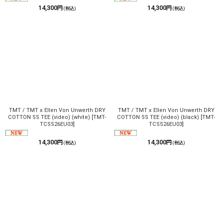
14,300
14,300
円
円
(税込)
(税込)
TMT / TMT x Ellen Von Unwerth DRY
TMT / TMT x Ellen Von Unwerth DRY
COTTON SS TEE (video) (white)
[
TMT-
COTTON SS TEE (video) (black)
[
TMT-
TCSS26EU03
]
TCSS26EU03
]
14,300
14,300
円
円
(税込)
(税込)