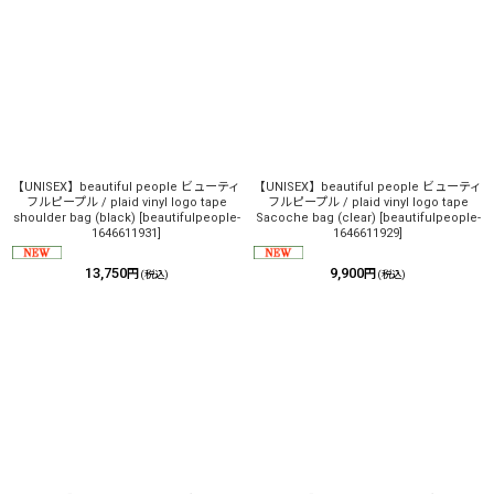
【UNISEX】beautiful people ビューティ
【UNISEX】beautiful people ビューティ
フルピープル / plaid vinyl logo tape
フルピープル / plaid vinyl logo tape
shoulder bag (black)
[
beautifulpeople-
Sacoche bag (clear)
[
beautifulpeople-
1646611931
]
1646611929
]
13,750
9,900
円
円
(税込)
(税込)