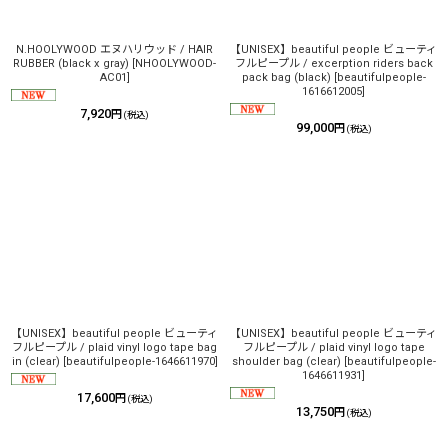
N.HOOLYWOOD エヌハリウッド / HAIR
【UNISEX】beautiful people ビューティ
RUBBER (black x gray)
[
NHOOLYWOOD-
フルピープル / excerption riders back
AC01
]
pack bag (black)
[
beautifulpeople-
1616612005
]
7,920
円
(税込)
99,000
円
(税込)
【UNISEX】beautiful people ビューティ
【UNISEX】beautiful people ビューティ
フルピープル / plaid vinyl logo tape bag
フルピープル / plaid vinyl logo tape
in (clear)
[
beautifulpeople-1646611970
]
shoulder bag (clear)
[
beautifulpeople-
1646611931
]
17,600
円
(税込)
13,750
円
(税込)