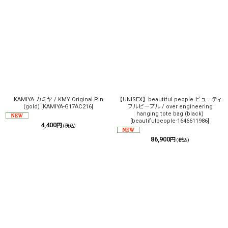
KAMIYA カミヤ / KMY Original Pin
【UNISEX】beautiful people ビューティ
(gold)
[
KAMIYA-G17AC216
]
フルピープル / over engineering
hanging tote bag (black)
[
beautifulpeople-1646611986
]
4,400
円
(税込)
86,900
円
(税込)