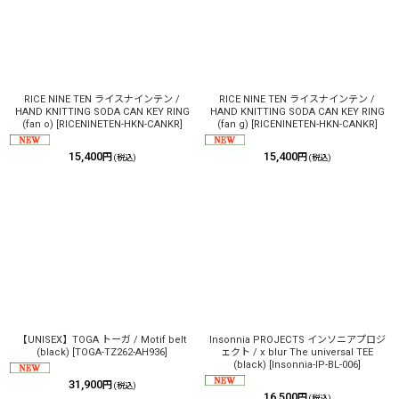
RICE NINE TEN ライスナインテン /
RICE NINE TEN ライスナインテン /
HAND KNITTING SODA CAN KEY RING
HAND KNITTING SODA CAN KEY RING
(fan o)
[
RICENINETEN-HKN-CANKR
]
(fan g)
[
RICENINETEN-HKN-CANKR
]
15,400
15,400
円
円
(税込)
(税込)
【UNISEX】TOGA トーガ / Motif belt
Insonnia PROJECTS インソニアプロジ
(black)
[
TOGA-TZ262-AH936
]
ェクト / x blur The universal TEE
(black)
[
Insonnia-IP-BL-006
]
31,900
円
(税込)
16,500
円
(税込)