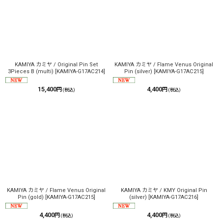
KAMIYA カミヤ / Original Pin Set
KAMIYA カミヤ / Flame Venus Original
3Pieces B (multi)
[
KAMIYA-G17AC214
]
Pin (silver)
[
KAMIYA-G17AC215
]
15,400
4,400
円
円
(税込)
(税込)
KAMIYA カミヤ / Flame Venus Original
KAMIYA カミヤ / KMY Original Pin
Pin (gold)
[
KAMIYA-G17AC215
]
(silver)
[
KAMIYA-G17AC216
]
4,400
4,400
円
円
(税込)
(税込)