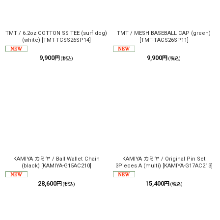
TMT / 6.2oz COTTON SS TEE (surf dog)
TMT / MESH BASEBALL CAP (green)
(white)
[
TMT-TCSS26SP14
]
[
TMT-TACS26SP11
]
9,900
9,900
円
円
(税込)
(税込)
KAMIYA カミヤ / Ball Wallet Chain
KAMIYA カミヤ / Original Pin Set
(black)
[
KAMIYA-G15AC210
]
3Pieces A (multi)
[
KAMIYA-G17AC213
]
28,600
15,400
円
円
(税込)
(税込)