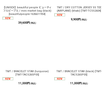
【UNISEX】beautiful people ビューティ
TMT / DRY COTTON JERSEY SS TEE
フルピープル / mini market bag (black)
(AIRPLANE) (khaki)
[
TMT-TCSS2604
]
[
beautifulpeople-1636611954
]
9,900
円
(税込)
39,600
円
(税込)
TMT / BRACELET STAR (turquoise)
TMT / BRACELET STAR (black)
[
TMT-
[
TMT-TACS26SP05
]
TACS26SP05
]
11,000
11,000
円
円
(税込)
(税込)