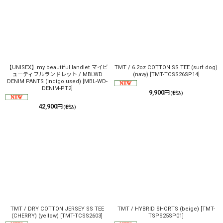
【UNISEX】my beautiful landlet マイビ
TMT / 6.2oz COTTON SS TEE (surf dog)
ューティフルランドレット / MBLWD
(navy)
[
TMT-TCSS26SP14
]
DENIM PANTS (indigo used)
[
MBL-WD-
DENIM-PT2
]
9,900
円
(税込)
42,900
円
(税込)
TMT / DRY COTTON JERSEY SS TEE
TMT / HYBRID SHORTS (beige)
[
TMT-
(CHERRY) (yellow)
[
TMT-TCSS2603
]
TSPS25SP01
]