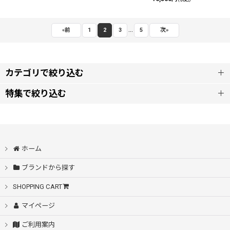
...
«
前
1
2
3
5
次
»
カテゴリで絞り込む
特集で絞り込む
A.D.S.R.
SALE
A.F ARTEFACT エーエフアーティファクト
アウター
ホーム
amok アモク
ブランドから探す
シャツ
and wander アンドワンダー
SHOPPING CART
ニット・カーディガン
マイページ
baloriginal バルオリジナル
ご利用案内
スウェット・パーカー