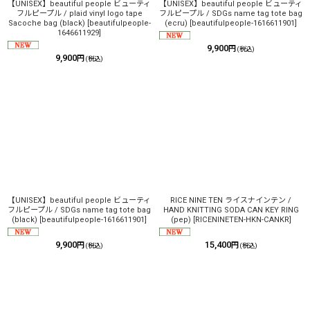
【UNISEX】beautiful people ビューティ
【UNISEX】beautiful people ビューティ
フルピープル / plaid vinyl logo tape
フルピープル / SDGs name tag tote bag
Sacoche bag (black)
[
beautifulpeople-
(ecru)
[
beautifulpeople-1616611901
]
1646611929
]
9,900
円
(税込)
9,900
円
(税込)
【UNISEX】beautiful people ビューティ
RICE NINE TEN ライスナインテン /
フルピープル / SDGs name tag tote bag
HAND KNITTING SODA CAN KEY RING
(black)
[
beautifulpeople-1616611901
]
(pep)
[
RICENINETEN-HKN-CANKR
]
9,900
15,400
円
円
(税込)
(税込)