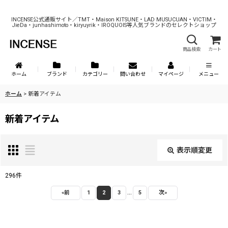
INCENSE公式通販サイト／TMT・Maison KITSUNE・LAD MUSUCUAN・VICTIM・
JieDa・junhashimoto・kiryuyrik・IROQUOIS等人気ブランドのセレクトショップ
商品検索
カート
ホーム
ブランド
カテゴリー
問い合わせ
マイページ
メニュー
ホーム
>
新着アイテム
新着アイテム
表示順変更
閉じる
296
件
...
表示数
:
«
前
1
2
3
5
次
»
在庫あり