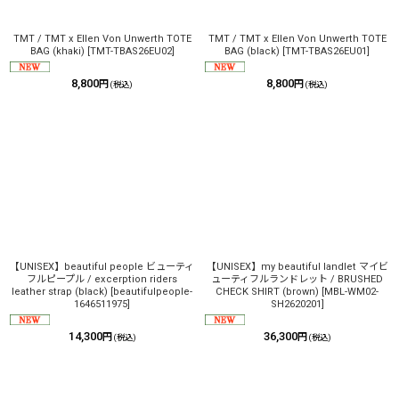
TMT / TMT x Ellen Von Unwerth TOTE
TMT / TMT x Ellen Von Unwerth TOTE
BAG (khaki)
[
TMT-TBAS26EU02
]
BAG (black)
[
TMT-TBAS26EU01
]
8,800
8,800
円
円
(税込)
(税込)
【UNISEX】beautiful people ビューティ
【UNISEX】my beautiful landlet マイビ
フルピープル / excerption riders
ューティフルランドレット / BRUSHED
leather strap (black)
[
beautifulpeople-
CHECK SHIRT (brown)
[
MBL-WM02-
1646511975
]
SH2620201
]
14,300
36,300
円
円
(税込)
(税込)