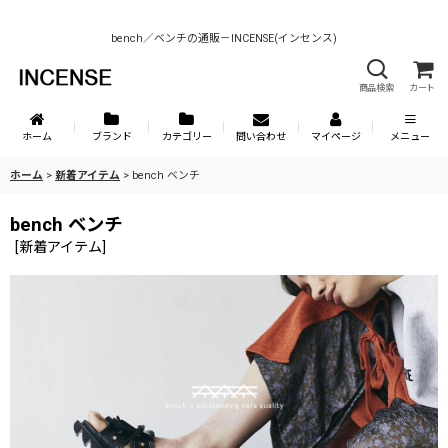
bench／ベンチの通販－INCENSE(インセンス)
商品検索
カート
ホーム
ブランド
カテゴリー
問い合わせ
マイページ
メニュー
ホーム
>
新着アイテム
>
bench ベンチ
bench ベンチ
[
新着アイテム
]