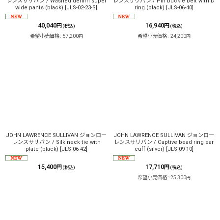
レンスサリバン / Washed denim super
レンスサリバン / Pin buckle belt with D
wide pants (black)
[
JLS-02-23-S
]
ring (black)
[
JLS-06-40
]
40,040
16,940
円
円
(税込)
(税込)
希望小売価格
:
57,200
希望小売価格
:
24,200
円
円
JOHN LAWRENCE SULLIVAN ジョンロー
JOHN LAWRENCE SULLIVAN ジョンロー
レンスサリバン / Silk neck tie with
レンスサリバン / Captive bead ring ear
plate (black)
[
JLS-06-42
]
cuff (silver)
[
JLS-09-10
]
15,400
17,710
円
円
(税込)
(税込)
希望小売価格
:
25,300
円