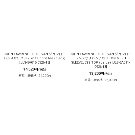
JOHN LAWRENCE SULLIVAN ジョンロー
JOHN LAWRENCE SULLIVAN ジョンロー
レンスサリバン / knife print tee (black)
レンスサリバン / COTTON MESH
[
JLS-5A015-0326-15
]
SLEEVELESS TOP (beige)
[
JLS-5A011-
0926-13
]
14,520
円
(税込)
13,200
円
(税込)
希望小売価格
:
24,200
円
希望小売価格
:
22,000
円