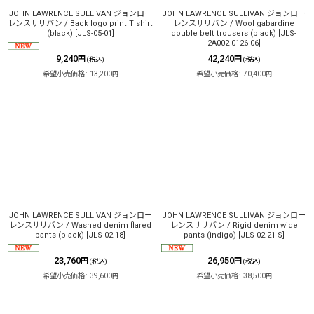
JOHN LAWRENCE SULLIVAN ジョンロー
JOHN LAWRENCE SULLIVAN ジョンロー
レンスサリバン / Back logo print T shirt
レンスサリバン / Wool gabardine
(black)
[
JLS-05-01
]
double belt trousers (black)
[
JLS-
2A002-0126-06
]
9,240
42,240
円
円
(税込)
(税込)
希望小売価格
:
13,200
希望小売価格
:
70,400
円
円
JOHN LAWRENCE SULLIVAN ジョンロー
JOHN LAWRENCE SULLIVAN ジョンロー
レンスサリバン / Washed denim flared
レンスサリバン / Rigid denim wide
pants (black)
[
JLS-02-18
]
pants (indigo)
[
JLS-02-21-S
]
23,760
26,950
円
円
(税込)
(税込)
希望小売価格
:
39,600
希望小売価格
:
38,500
円
円