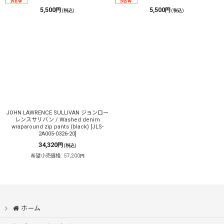
5,500
5,500
円
円
(税込)
(税込)
JOHN LAWRENCE SULLIVAN ジョンロー
レンスサリバン / Washed denim
wraparound zip pants (black)
[
JLS-
2A005-0326-20
]
34,320
円
(税込)
希望小売価格
:
57,200
円
ホーム