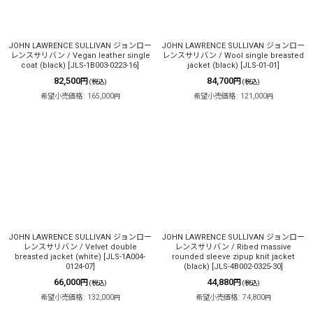
絞り込む
JOHN LAWRENCE SULLIVAN ジョンロー
JOHN LAWRENCE SULLIVAN ジョンロー
レンスサリバン / Vegan leather single
レンスサリバン / Wool single breasted
coat (black)
[
JLS-1B003-0223-16
]
jacket (black)
[
JLS-01-01
]
82,500
84,700
円
円
(税込)
(税込)
希望小売価格
:
165,000
希望小売価格
:
121,000
円
円
JOHN LAWRENCE SULLIVAN ジョンロー
JOHN LAWRENCE SULLIVAN ジョンロー
レンスサリバン / Velvet double
レンスサリバン / Ribed massive
breasted jacket (white)
[
JLS-1A004-
rounded sleeve zipup knit jacket
0124-07
]
(black)
[
JLS-4B002-0325-30
]
66,000
44,880
円
円
(税込)
(税込)
希望小売価格
:
132,000
希望小売価格
:
74,800
円
円