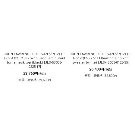
JOHN LAWRENCE SULLIVAN ジョンロー
JOHN LAWRENCE SULLIVAN ジョンロー
レンスサリバン / Wool jacquard cutout
レンスサリバン / Elbow hole rib knit
turtle neck top (black)
[
JLS-5B003-
sweater (white)
[
JLS-4B003-0123-35
]
0225-17
]
26,400
円
(税込)
23,760
円
(税込)
希望小売価格
:
52,800
円
希望小売価格
:
39,600
円