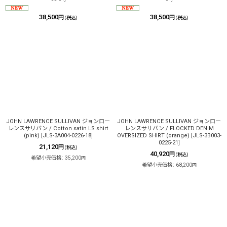
38,500
38,500
円
円
(税込)
(税込)
JOHN LAWRENCE SULLIVAN ジョンロー
JOHN LAWRENCE SULLIVAN ジョンロー
レンスサリバン / Cotton satin LS shirt
レンスサリバン / FLOCKED DENIM
(pink)
[
JLS-3A004-0226-18
]
OVERSIZED SHIRT (orange)
[
JLS-3B003-
0225-21
]
21,120
円
(税込)
40,920
円
(税込)
希望小売価格
:
35,200
円
希望小売価格
:
68,200
円