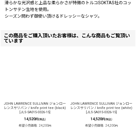
滑らかな光沢感と上品な柔らかさが特徴のトルコSOKTAS社のコッ
トンサテン生地を使用。
シーズン問わず御使い頂けるドレッシーなシャツ。
この商品をご購入頂いたお客様は、こんな商品もご覧頂い
ています
JOHN LAWRENCE SULLIVAN ジョンロー
JOHN LAWRENCE SULLIVAN ジョンロー
レンスサリバン / knife print tee (black)
レンスサリバン / knife print tee (white)
[
JLS-5A015-0326-15
]
[
JLS-5A015-0326-15
]
14,520
14,520
円
円
(税込)
(税込)
希望小売価格
:
24,200
希望小売価格
:
24,200
円
円