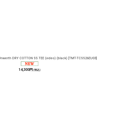
Unwerth DRY COTTON SS TEE (video) (black)
[
TMT-TCSS26EU03
]
14,300
円
(税込)