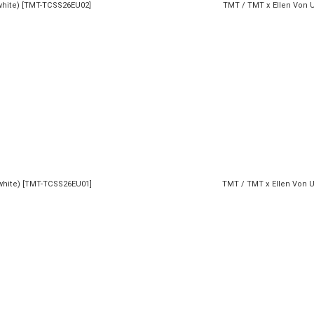
hite)
[
TMT-TCSS26EU02
]
TMT / TMT x Ellen Von 
white)
[
TMT-TCSS26EU01
]
TMT / TMT x Ellen Von 