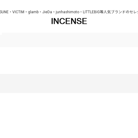
KITSUNE・VICTIM・glamb・JieDa・junhashimoto・LITTLEBIG等人気ブラ