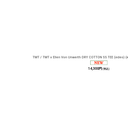
TMT / TMT x Ellen Von Unwerth DRY COTTON SS TEE (video) (w
14,300
円
(税込)