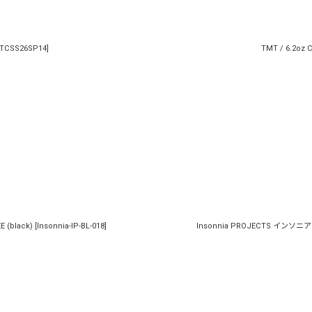
TCSS26SP14
]
TMT / 6.2oz C
 (black)
[
Insonnia-IP-BL-018
]
Insonnia PROJECTS インソニアプロジ