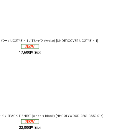
 / UC2F4814-1 / Tシャツ (white)
[
UNDERCOVER-UC2F4814-1
]
17,600
円
(税込)
2PACK T SHIRT (white x black)
[
NHOOLYWOOD-9261-CS50-014
]
22,000
円
(税込)