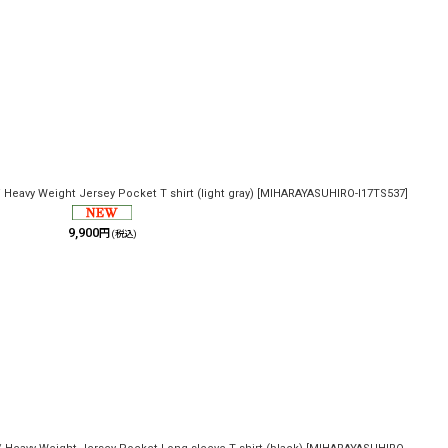
y Weight Jersey Pocket T shirt (light gray)
[
MIHARAYASUHIRO-I17TS537
]
9,900
円
(税込)