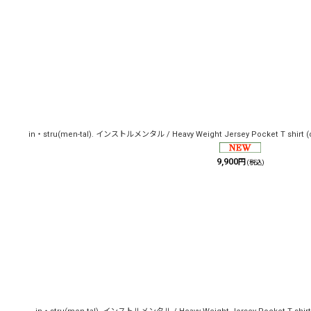
in・stru(men-tal). インストルメンタル / Heavy Weight Jersey Pocket T shirt (d
9,900
円
(税込)