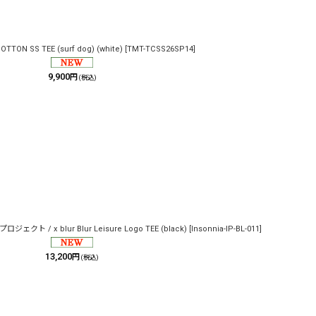
OTTON SS TEE (surf dog) (white)
[
TMT-TCSS26SP14
]
9,900
円
(税込)
ェクト / x blur Blur Leisure Logo TEE (black)
[
Insonnia-IP-BL-011
]
13,200
円
(税込)