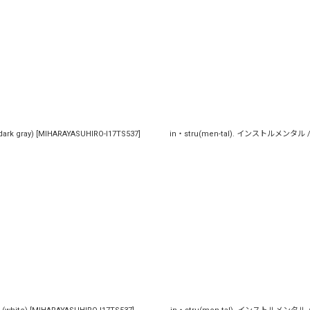
ark gray)
[
MIHARAYASUHIRO-I17TS537
]
in・stru(men-tal). インストルメンタル / Heav