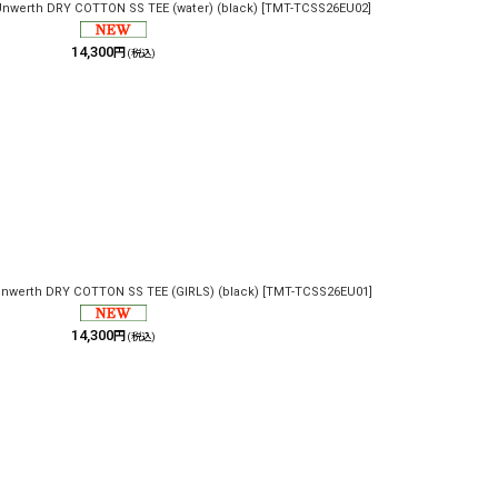
Unwerth DRY COTTON SS TEE (water) (black)
[
TMT-TCSS26EU02
]
14,300
円
(税込)
Unwerth DRY COTTON SS TEE (GIRLS) (black)
[
TMT-TCSS26EU01
]
14,300
円
(税込)