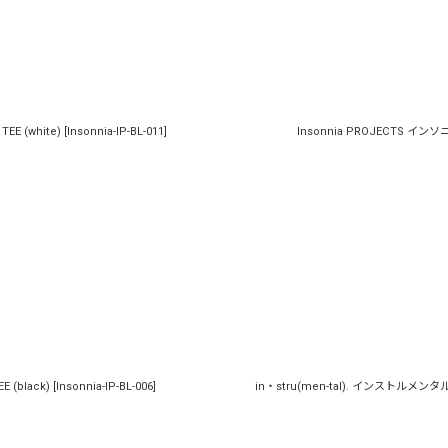
EE (white)
[
Insonnia-IP-BL-011
]
Insonnia PROJECTS インソニア
 (black)
[
Insonnia-IP-BL-006
]
in・stru(men-tal). インストルメンタル / H