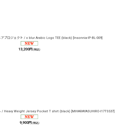
プロジェクト / x blur Arabic Logo TEE (black)
[
Insonnia-IP-BL-009
]
13,200
円
(税込)
eavy Weight Jersey Pocket T shirt (black)
[
MIHARAYASUHIRO-I17TS537
]
9,900
円
(税込)