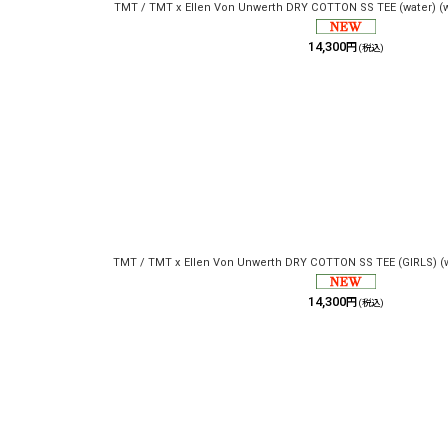
TMT / TMT x Ellen Von Unwerth DRY COTTON SS TEE (water) (w
14,300
円
(税込)
TMT / TMT x Ellen Von Unwerth DRY COTTON SS TEE (GIRLS) (
14,300
円
(税込)