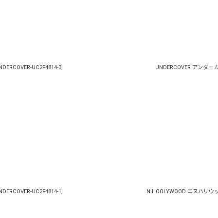
NDERCOVER-UC2F4814-3
]
UNDERCOVER アンダーカバー
NDERCOVER-UC2F4814-1
]
N.HOOLYWOOD エヌハリウッド / 