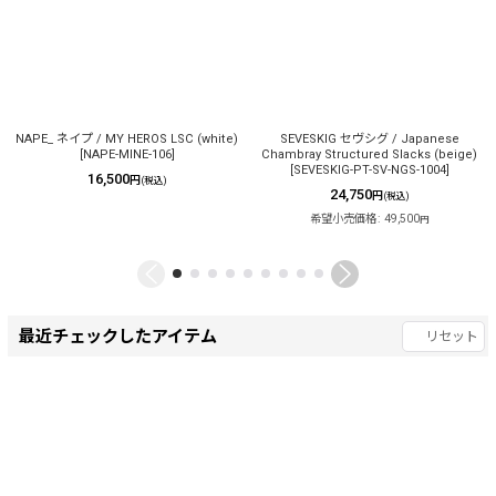
NAPE_ ネイプ / MY HEROS LSC (white)
SEVESKIG セヴシグ / Japanese
[
NAPE-MINE-106
]
Chambray Structured Slacks (beige)
[
SEVESKIG-PT-SV-NGS-1004
]
16,500
円
(税込)
24,750
円
(税込)
希望小売価格
:
49,500
円
最近チェックしたアイテム
リセット