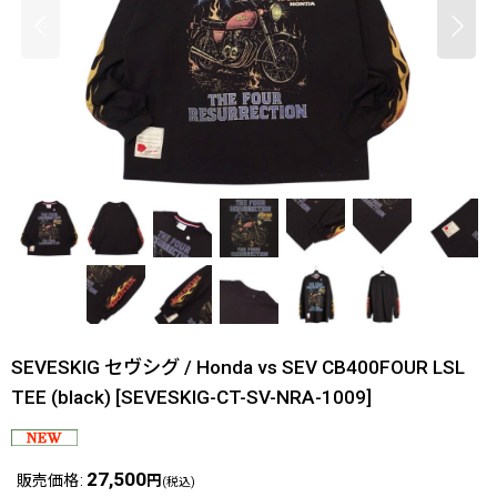
SEVESKIG セヴシグ / Honda vs SEV CB400FOUR LSL
TEE (black)
[
SEVESKIG-CT-SV-NRA-1009
]
27,500
販売価格
:
円
(税込)