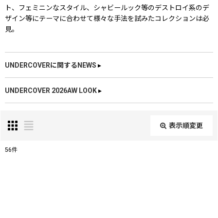
ト、フェミニンなスタイル、シャビールック等のデストロイ系のデ
ザイン等にテーマに合わせて様々な手法を試みたコレクションは必
見。
UNDERCOVERに関するNEWS
▸
UNDERCOVER 2026AW LOOK
▸
表示順変更
閉じる
56
件
表示数
:
在庫あり
並び順
: