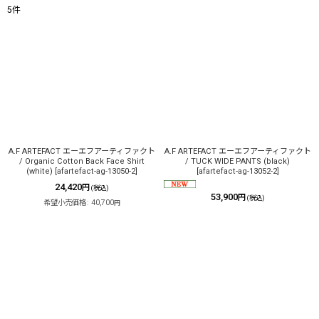
5
件
表示数
:
在庫あり
並び順
:
絞り込む
A.F ARTEFACT エーエフアーティファクト
A.F ARTEFACT エーエフアーティファクト
/ Organic Cotton Back Face Shirt
/ TUCK WIDE PANTS (black)
(white)
[
afartefact-ag-13050-2
]
[
afartefact-ag-13052-2
]
24,420
円
(税込)
53,900
円
(税込)
希望小売価格
:
40,700
円