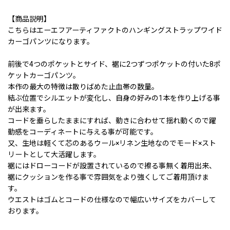
【商品説明】
こちらはエーエフアーティファクトのハンギングストラップワイド
カーゴパンツになります。
前後で4つのポケットとサイド、裾に2つずつポケットの付いた8ポ
ケットカーゴパンツ。
本作の最大の特徴は散りばめた止血帯の数量。
結ぶ位置でシルエットが変化し、自身の好みの1本を作り上げる事
が出来ます。
コードを垂らしたままにすれば、動きに合わせて揺れ動くので躍
動感をコーディネートに与える事が可能です。
又、生地は軽くて芯のあるウール×リネン生地なのでモード×スト
リートとして大活躍します。
裾にはドローコードが設置されているので擦る事無く着用出来、
裾にクッションを作る事で雰囲気をより強くしてご着用頂けま
す。
ウエストはゴムとコードの仕様なので幅広いサイズをカバーして
おります。