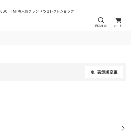
AN・JieDa・GDC・TMT等人気ブランドのセレクトショップ
商品検索
カート
表示順変更
閉じる