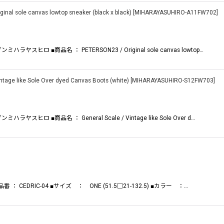
sole canvas lowtop sneaker (black x black)
[
MIHARAYASUHIRO-A11FW702
]
ラヤスヒロ ■商品名 ： PETERSON23 / Original sole canvas lowtop…
e like Sole Over dyed Canvas Boots (white)
[
MIHARAYASUHIRO-S12FW703
]
ヤスヒロ ■商品名 ： General Scale / Vintage like Sole Over d…
 ： CEDRIC-04 ■サイズ ： ONE (51.5□21-132.5) ■カラー ：…