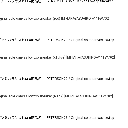
ハラヤスヒロ ■商品名 ： BLAKEY / OG Sole Canvas Lowtop Sneaker …
 sole canvas lowtop sneaker (red)
[
MIHARAYASUHIRO-A11FW702
]
ラヤスヒロ ■商品名 ： PETERSON23 / Original sole canvas lowtop…
 sole canvas lowtop sneaker (cl blue)
[
MIHARAYASUHIRO-A11FW702
]
ラヤスヒロ ■商品名 ： PETERSON23 / Original sole canvas lowtop…
 sole canvas lowtop sneaker (black)
[
MIHARAYASUHIRO-A11FW702
]
ラヤスヒロ ■商品名 ： PETERSON23 / Original sole canvas lowtop…