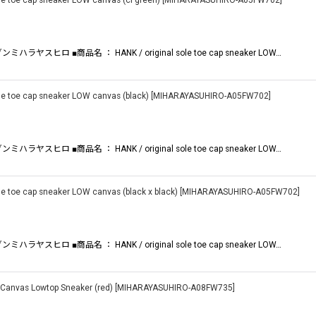
oe cap sneaker LOW canvas (cl green)
[
MIHARAYASUHIRO-A05FW702
]
ラヤスヒロ ■商品名 ： HANK / original sole toe cap sneaker LOW…
toe cap sneaker LOW canvas (black)
[
MIHARAYASUHIRO-A05FW702
]
ラヤスヒロ ■商品名 ： HANK / original sole toe cap sneaker LOW…
oe cap sneaker LOW canvas (black x black)
[
MIHARAYASUHIRO-A05FW702
]
ラヤスヒロ ■商品名 ： HANK / original sole toe cap sneaker LOW…
nvas Lowtop Sneaker (red)
[
MIHARAYASUHIRO-A08FW735
]