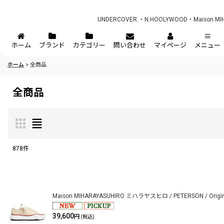
UNDERCOVER.・N.HOOLYWOOD・Maison 
ホーム
ブランド
カテゴリー
問い合わせ
マイページ
メニュー
ホーム
>
全商品
全商品
878
件
表示数
:
在庫あり
Maison MIHARAYASUHIRO ミハラヤスヒロ / PETERSON / Original s
並び順
:
39,600
円
(税込)