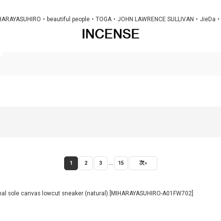
MIHARAYASUHIRO・beautiful people・TOGA・JOHN LAWRENCE SULLIV
...
1
2
3
15
次
»
ole canvas lowcut sneaker (natural)
[
MIHARAYASUHIRO-A01FW702
]