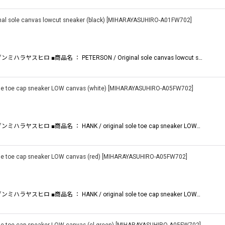
ole canvas lowcut sneaker (black)
[
MIHARAYASUHIRO-A01FW702
]
ラヤスヒロ ■商品名 ： PETERSON / Original sole canvas lowcut s…
toe cap sneaker LOW canvas (white)
[
MIHARAYASUHIRO-A05FW702
]
ラヤスヒロ ■商品名 ： HANK / original sole toe cap sneaker LOW…
toe cap sneaker LOW canvas (red)
[
MIHARAYASUHIRO-A05FW702
]
ラヤスヒロ ■商品名 ： HANK / original sole toe cap sneaker LOW…