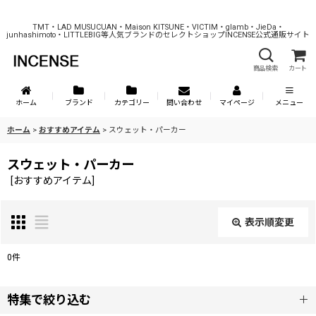
TMT・LAD MUSUCUAN・Maison KITSUNE・VICTIM・glamb・JieDa・
junhashimoto・LITTLEBIG等人気ブランドのセレクトショップINCENSE公式通販サイト
商品検索
カート
ホーム
ブランド
カテゴリー
問い合わせ
マイページ
メニュー
ホーム
>
おすすめアイテム
>
スウェット・パーカー
スウェット・パーカー
[
おすすめアイテム
]
表示順変更
閉じる
0
件
表示数
:
特集で絞り込む