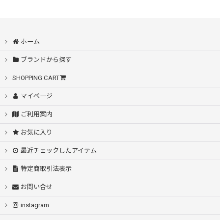
在庫あり
SALE
並び順
:
アウター
ホーム
絞り込む
ブランドから探す
シャツ
SHOPPING CART
ニット・カーディガン
マイページ
ご利用案内
スウェット・パーカー
お気に入り
Tシャツ・カットソー
最近チェックしたアイテム
ボトムス
特定商取引法表示
お問い合せ
アクセサリー・小物
instagram