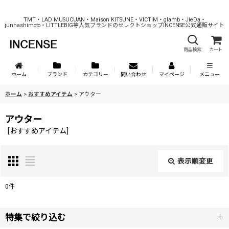
TMT・LAD MUSUCUAN・Maison KITSUNE・VICTIM・glamb・JieDa・
junhashimoto・LITTLEBIG等人気ブランドのセレクトショップINCENSE公式通販サイト
商品検索
カート
ホーム
ブランド
カテゴリー
問い合わせ
マイページ
メニュー
ホーム
>
おすすめアイテム
>
アウター
アウター
[
おすすめアイテム
]
表示順変更
閉じる
0
件
表示数
:
特集で絞り込む