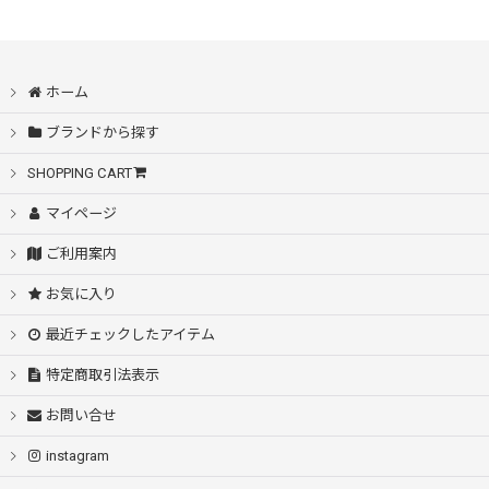
在庫あり
SALE
並び順
:
アウター
ホーム
絞り込む
ブランドから探す
シャツ
SHOPPING CART
ニット・カーディガン
マイページ
ご利用案内
スウェット・パーカー
お気に入り
Tシャツ・カットソー
最近チェックしたアイテム
ボトムス
特定商取引法表示
お問い合せ
アクセサリー・小物
instagram