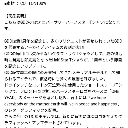
■素材 ： COTTON100%
【商品説明】
こちらはGDCの1stアニバーサリーハーフスターTシャツになりま
す。
GDC復活1周年を記念し、多くのリクエストが寄せられていたGDC
を代表するアーカイブアイテムの復刻が実現。
GDCの節目には欠かせないグラフィックTシャツとして、夏の復活
時に発売し即完売となったHalf Star Tシャツが、1周年という節目
を記念しアップデート。
GDC設立周年の際にのみ登場してきたメモリアルモデルとして知
られるアイテムで、復活時にも多くの反響を呼びました。
ドライタッチなコットン天竺素材を使用したショートスリーブTシ
ャツで、フロントには往年のハーフスターロゴをベースに「ONE
YEAR」のメッセージを落とし込み、背面には「we hope
everybody on the mother earth will live in peace and happiness.」
のレターグラフィックを配置。
さらに今回の1周年モデルでは、新たに背面にGDCロゴを加えたグ
ラフィックへとアップデートされています。