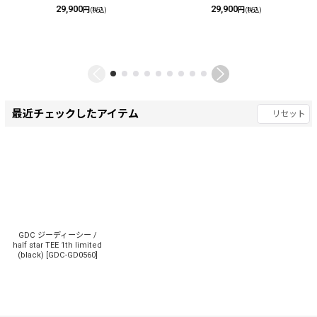
29,900
29,900
円
円
(税込)
(税込)
最近チェックしたアイテム
リセット
GDC ジーディーシー /
half star TEE 1th limited
(black)
[
GDC-GD0560
]