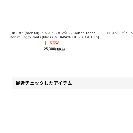
in・stru(men-tal). インストルメンタル / Cotton Tencel
GDC ジーディーシー /
Denim Baggy Pants (black)
[
MIHARAYASUHIRO-I17PT032
]
25,300
円
(税込)
最近チェックしたアイテム