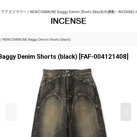
クアズフラワー / NEWCOMMUNE Baggy Denim Shorts (black)の通販－INCENS
WCOMMUNE Baggy Denim Shorts (black)
 Denim Shorts (black)
[
FAF-004121408
]