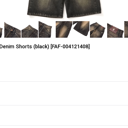
m Shorts (black)
[
FAF-004121408
]