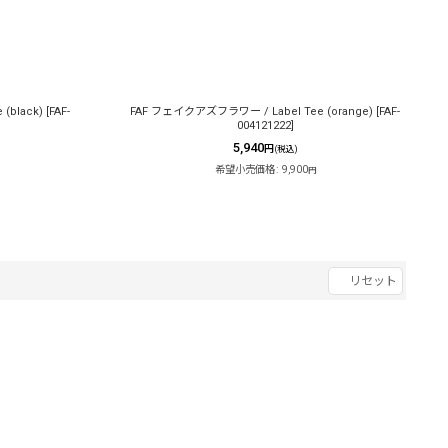
(black)
[
FAF-
FAF フェイクアズフラワー / Label Tee (orange)
[
FAF-
004121222
]
5,940
円
(税込)
希望小売価格
:
9,900
円
リセット