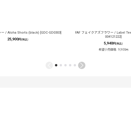
 Aloha Shorts (black)
[
GDC-GD0303
]
FAF フェイクアズフラワー / Label Tee 
004121222
]
25,900
円
(税込)
5,940
円
(税込)
希望小売価格
:
9,900
円