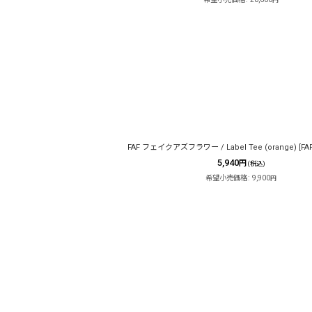
円
FAF フェイクアズフラワー / Label Tee (orange)
[
FA
5,940
円
(税込)
希望小売価格
:
9,900
円