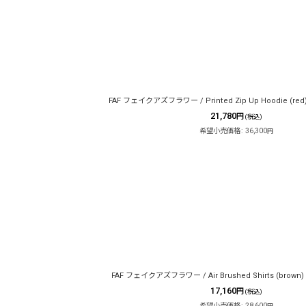
在庫あり
並び順
:
FAF フェイクアズフラワー / Printed Zip Up Hoodie (red
21,780
円
(税込)
希望小売価格
:
36,300
円
FAF フェイクアズフラワー / Air Brushed Shirts (brown)
17,160
円
(税込)
希望小売価格
:
28,600