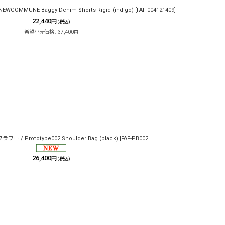
OMMUNE Baggy Denim Shorts Rigid (indigo)
[
FAF-004121409
]
22,440
円
(税込)
希望小売価格
:
37,400
円
 / Prototype002 Shoulder Bag (black)
[
FAF-PB002
]
26,400
円
(税込)