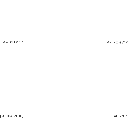
絞り込む
)
[
FAF-004121201
]
FAF フェイクアズフラ
[
FAF-004121103
]
FAF フェイク