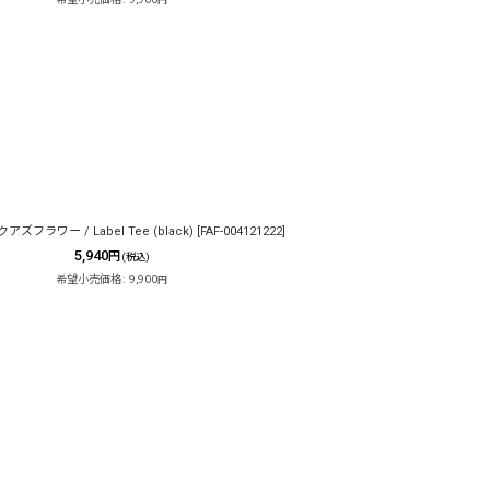
円
アズフラワー / Label Tee (black)
[
FAF-004121222
]
5,940
円
(税込)
希望小売価格
:
9,900
円