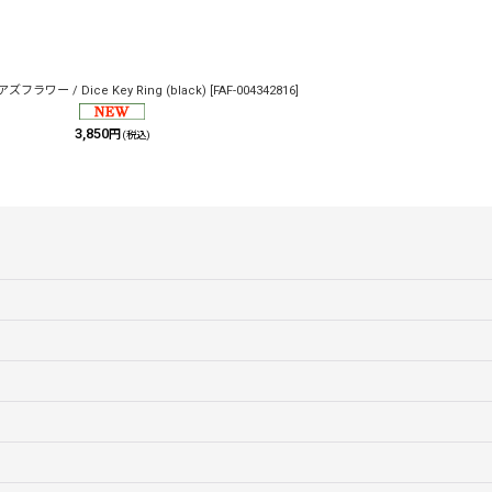
フラワー / Dice Key Ring (black)
[
FAF-004342816
]
3,850
円
(税込)