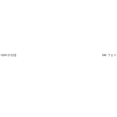
F-004121222
]
FAF フェイク