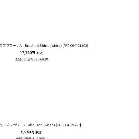
ワー / Air Brushed Shirts (white)
[
FAF-004121103
]
17,160
円
(税込)
希望小売価格
:
28,600
円
アズフラワー / Label Tee (white)
[
FAF-004121222
]
5,940
円
(税込)
希望小売価格
:
9,900