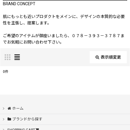
BRAND CONCEPT
肌にもっとも近いプロダクトをメインに、デザインの本質的な必要
性を主張し、提案します。
ご希望のアイテムが御座いましたら、０７８－３９３－３７８７ま
でお気軽にお問い合わせ下さい。
表示順変更
閉じる
0
件
表示数
:
在庫あり
ホーム
並び順
:
ブランドから探す
絞り込む
SHOPPING CART