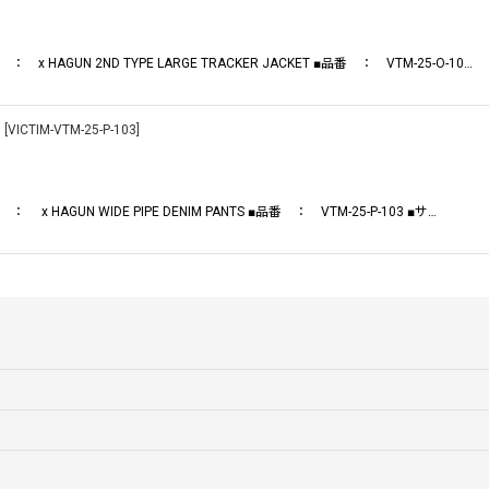
AGUN 2ND TYPE LARGE TRACKER JACKET ■品番 ： VTM-25-O-10…
)
[
VICTIM-VTM-25-P-103
]
絞り込む
AGUN WIDE PIPE DENIM PANTS ■品番 ： VTM-25-P-103 ■サ…