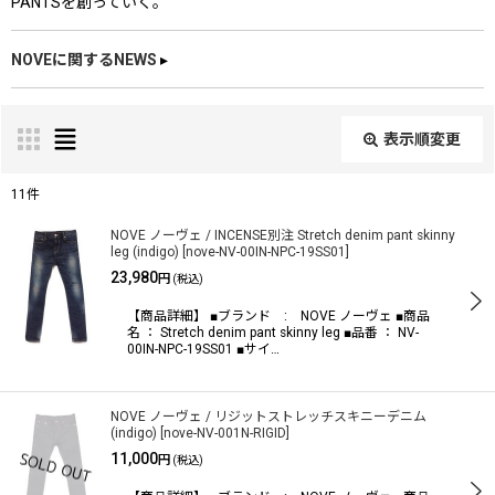
PANTSを創っていく。
NOVEに関するNEWS
▸
表示順変更
閉じる
11
件
表示数
:
NOVE ノーヴェ / INCENSE別注 Stretch denim pant skinny
leg (indigo)
[
nove-NV-00IN-NPC-19SS01
]
23,980
円
(税込)
在庫あり
【商品詳細】 ■ブランド : NOVE ノーヴェ ■商品
名 ： Stretch denim pant skinny leg ■品番 ： NV-
並び順
:
00IN-NPC-19SS01 ■サイ…
絞り込む
NOVE ノーヴェ / リジットストレッチスキニーデニム
(indigo)
[
nove-NV-001N-RIGID
]
11,000
円
(税込)