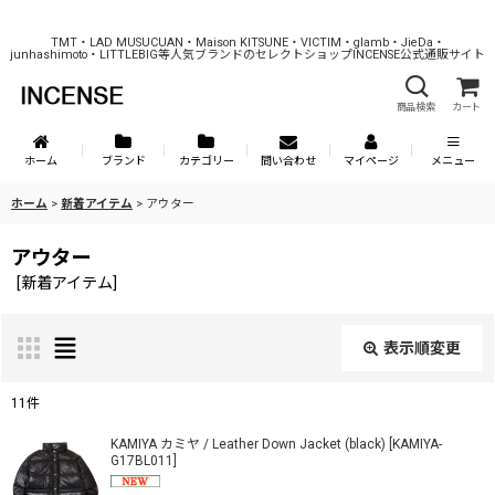
TMT・LAD MUSUCUAN・Maison KITSUNE・VICTIM・glamb・JieDa・
junhashimoto・LITTLEBIG等人気ブランドのセレクトショップINCENSE公式通販サイト
商品検索
カート
ホーム
ブランド
カテゴリー
問い合わせ
マイページ
メニュー
ホーム
>
新着アイテム
>
アウター
アウター
[
新着アイテム
]
表示順変更
閉じる
11
件
表示数
:
KAMIYA カミヤ / Leather Down Jacket (black)
[
KAMIYA-
G17BL011
]