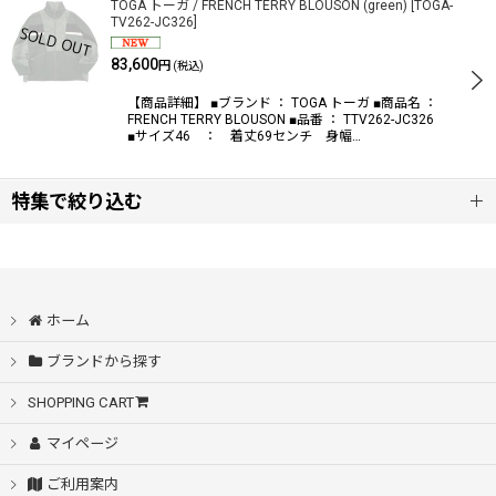
TOGA トーガ / FRENCH TERRY BLOUSON (green)
[
TOGA-
TV262-JC326
]
83,600
円
(税込)
【商品詳細】 ■ブランド ： TOGA トーガ ■商品名 ：
FRENCH TERRY BLOUSON ■品番 ： TTV262-JC326
■サイズ46 ： 着丈69センチ 身幅…
特集で絞り込む
SALE
アウター
ホーム
ブランドから探す
シャツ
SHOPPING CART
ニット・カーディガン
マイページ
ご利用案内
スウェット・パーカー