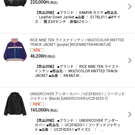
在庫あり
220,000
円
(税込)
【商品詳細】 ■ブランド ： KAMIYA カミヤ ■商品名
並び順
:
： Leather Down Jacket ■品番 ： G17BL011 ■Mサイ
ズ ： 着丈69センチ 身幅62セン…
絞り込む
RICE NINE TEN ライスナインテン / MULTICOLOR KNITTED
TRACK JACKET (purple)
[
RICENINETEN-KN-MLTJK
]
46,200
円
(税込)
【商品詳細】 ■ブランド ： RICE NINE TEN ライスナ
インテン ■商品名 ： MULTICOLOR KNITTED TRACK
JACKET ■品番 ： KN-MLTJK …
UNDERCOVER アンダーカバー / UC2F4203-1 / フーデッド
ジャケット (black)
[
UNDERCOVER-UC2F4203-1
]
165,000
円
(税込)
【商品詳細】 ■ブランド ： UNDERCOVER アンダー
カバー ■商品名 ： UC2F4203-1 / フーデッドジャケッ
ト ■品番 ： UC2F4203-1 ■サイズ2 ： …