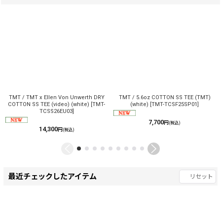
TMT / TMT x Ellen Von Unwerth DRY
TMT / 5.6oz COTTON SS TEE (TMT)
COTTON SS TEE (video) (white)
[
TMT-
(white)
[
TMT-TCSF25SP01
]
TCSS26EU03
]
7,700
円
(税込)
14,300
円
(税込)
最近チェックしたアイテム
リセット