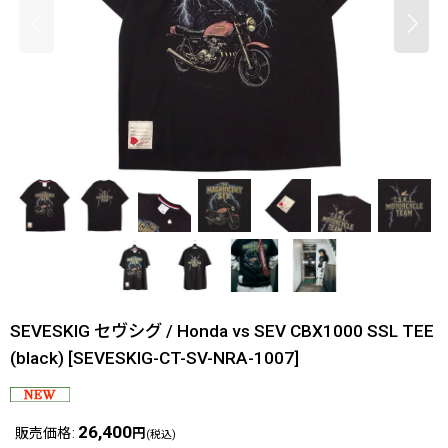
SEVESKIG セヴシグ / Honda vs SEV CBX1000 SSL TEE
(black)
[
SEVESKIG-CT-SV-NRA-1007
]
26,400
販売価格
:
円
(税込)