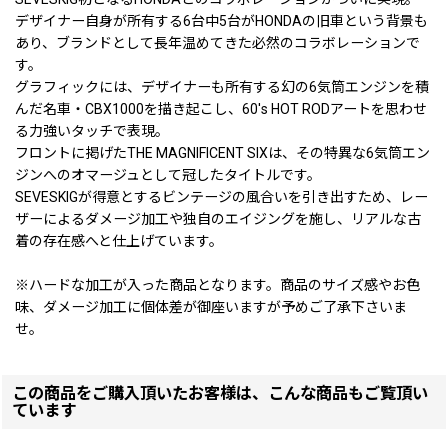
デザイナー自身が所有する6台中5台がHONDAの旧車という背景も
あり、ブランドとして長年温めてきた必然のコラボレーションで
す。
グラフィックには、デザイナーも所有する幻の6気筒エンジンを積
んだ名車・CBX1000を描き起こし、60's HOT RODアートを思わせ
る力強いタッチで表現。
フロントに掲げたTHE MAGNIFICENT SIXは、その特異な6気筒エン
ジンへのオマージュとして冠したタイトルです。
SEVESKIGが得意とするビンテージの風合いを引き出すため、レー
ザーによるダメージ加工や独自のエイジングを施し、リアルな古
着の存在感へと仕上げています。
※ハードな加工が入った商品となります。商品のサイズ感やお色
味、ダメージ加工に個体差が御座いますが予めご了承下さいま
せ。
この商品をご購入頂いたお客様は、こんな商品もご覧頂い
ています