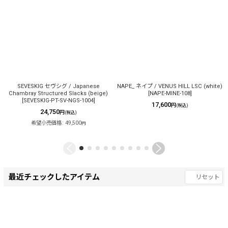
SEVESKIG セヴシグ / Japanese
NAPE_ ネイプ / VENUS HILL LSC (white)
Chambray Structured Slacks (beige)
[
NAPE-MINE-108
]
[
SEVESKIG-PT-SV-NGS-1004
]
17,600
円
(税込)
24,750
円
(税込)
希望小売価格
:
49,500
円
最近チェックしたアイテム
リセット