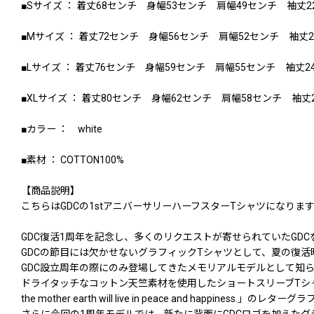
■Sサイズ ： 着丈68センチ 身幅53センチ 肩幅49センチ 袖丈2
■Mサイズ ： 着丈72センチ 身幅56センチ 肩幅52センチ 袖丈
■Lサイズ ： 着丈76センチ 身幅59センチ 肩幅55センチ 袖丈2
■XLサイズ ： 着丈80センチ 身幅62センチ 肩幅58センチ 袖丈
■カラー ： white
■素材 ： COTTON100%
【商品説明】
こちらはGDCの1stアニバーサリーハーフスターTシャツになりま
GDC復活1周年を記念し、多くのリクエストが寄せられていたGD
GDCの節目には欠かせないグラフィックTシャツとして、夏の復活時に
GDC設立周年の際にのみ登場してきたメモリアルモデルとして知
ドライタッチなコットン天竺素材を使用したショートスリーブTシャツで、
the mother earth will live in peace and happiness.」の