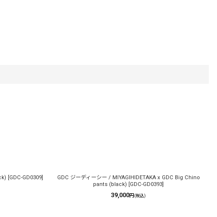
k)
[
GDC-GD0309
]
GDC ジーディーシー / MIYAGIHIDETAKA x GDC Big Chino
G
pants (black)
[
GDC-GD0393
]
39,000
円
(税込)