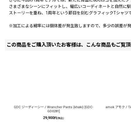
さらに今回の1周年モデルでは、新たに背面にGDCロゴを加えた
さまざまなシーンにフィットし、幅広いコーディネートと自然に
ストーリーを重ね、1周年という節目を刻むグラフィックTシャツ
※加工による縮率には個体差が発生致しますので、多少の誤差が
この商品をご購入頂いたお客様は、こんな商品もご覧頂
GDC ジーディーシー / Wrancher Pants (khaki)
[
GDC-
amok アモク / TAN
GD0281
]
29,900
円
(税込)