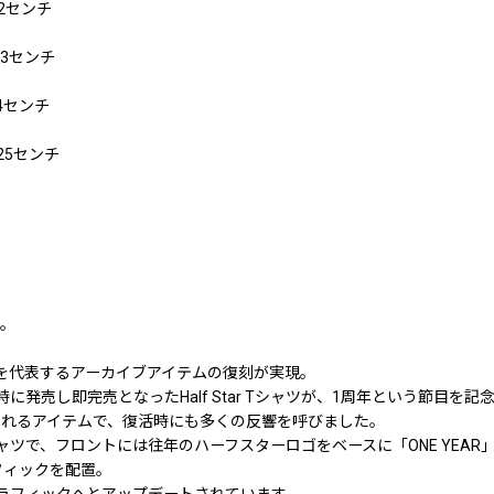
2センチ
23センチ
4センチ
25センチ
す。
Cを代表するアーカイブアイテムの復刻が実現。
発売し即完売となったHalf Star Tシャツが、1周年という節目を
られるアイテムで、復活時にも多くの反響を呼びました。
フロントには往年のハーフスターロゴをベースに「ONE YEAR」のメッセー
レターグラフィックを配置。