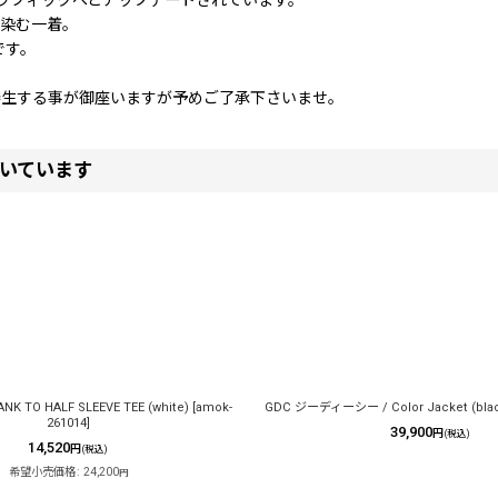
グラフィックへとアップデートされています。
馴染む一着。
です。
発生する事が御座いますが予めご了承下さいませ。
いています
K TO HALF SLEEVE TEE (white)
[
amok-
GDC ジーディーシー / Color Jacket (blac
261014
]
39,900
円
(税込)
14,520
円
(税込)
希望小売価格
:
24,200
円