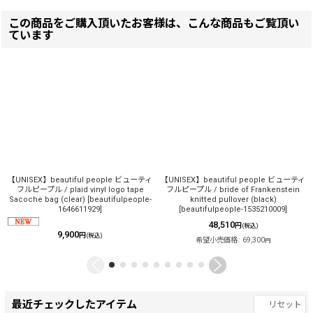
この商品をご購入頂いたお客様は、こんな商品もご覧頂い
ています
【UNISEX】beautiful people ビューティ
【UNISEX】beautiful people ビューティ
フルピープル / plaid vinyl logo tape
フルピープル / bride of Frankenstein
Sacoche bag (clear)
[
beautifulpeople-
knitted pullover (black)
1646611929
]
[
beautifulpeople-1535210009
]
48,510
円
(税込)
9,900
円
(税込)
希望小売価格
:
69,300
円
最近チェックしたアイテム
リセット