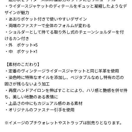
・ライダースジャケットのディテールをギュッと凝縮したようなデ
ザインが魅力
・あおりポケット付きで使いやすいデザイン
・両端のファスナーで全体のフォルムが変わる
・ショルダーとして持てる取り外し式のチェーンショルダーを付
けるカン付き
・外 ポケット×5
・中 ポケット×1
【素材のこだわり】
・定番のヴィンテージライダースジャケットと同じ羊革を使用
・染色時に特殊なオイルを添加し、ベジタブルなめし特有の芯の
固さが残らないよう加工
・再度ハンドアイロンを伸ばすことにより、ハリ感と艶感を併せ持
ち、美しい地艶のある表情に
・上品さの中にもカジュアル感のある素材
・オリジナルのファスナー引手を使用
※イメージのプチウォレットやストラップは別売りとなります。