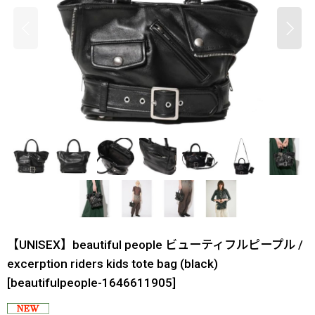
【UNISEX】beautiful people ビューティフルピープル /
excerption riders kids tote bag (black)
[
beautifulpeople-1646611905
]