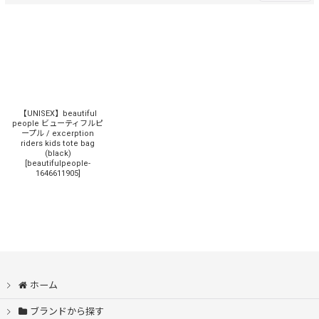
【UNISEX】beautiful
people ビューティフルピ
ープル / excerption
riders kids tote bag
(black)
[
beautifulpeople-
1646611905
]
ホーム
ブランドから探す