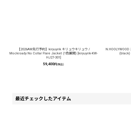
【2026AW先行予約】kiryuyrik キリュウキリュウ /
N.HOOLYWOOD 
Mockroady No Collar Flare Jacket (1色展開)
[
kiryuyrik-KW-
(black)
HJ27-301
]
59,400
円
(税込)
最近チェックしたアイテム