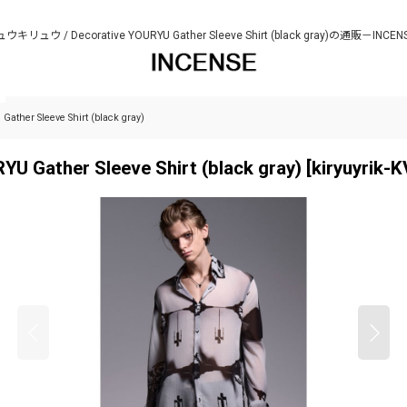
リュウキリュウ / Decorative YOURYU Gather Sleeve Shirt (black gray)の通販－IN
her Sleeve Shirt (black gray)
Gather Sleeve Shirt (black gray)
[
kiryuyrik-