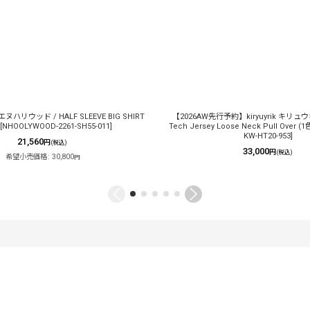
エヌハリウッド / HALF SLEEVE BIG SHIRT
【2026AW先行予約】kiryuyrik キリュウ
[
NHOOLYWOOD-2261-SH55-011
]
Tech Jersey Loose Neck Pull Over (
KW-HT20-953
]
21,560
円
(税込)
33,000
円
(税込)
希望小売価格
:
30,800
円