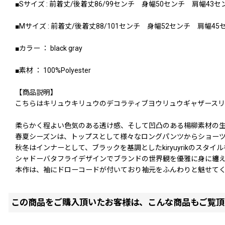
■Sサイズ : 前着丈/後着丈86/99センチ 身幅50センチ 肩幅4
■Mサイズ : 前着丈/後着丈88/101センチ 身幅52センチ 肩幅4
■カラー ： black gray
■素材 ： 100%Polyester
【商品説明】
こちらはキリュウキリュウのデコラティブヨウリュウギャザースリ
柔らかく程よい色気のある透け感、そして凹凸のある楊柳素材の
春夏シーズンは、トップスとして様々なロングパンツからショーツ
秋冬はインナーとして、ブラックを基調としたkiryuyrikのス
シャドーバタフライデザインでブランドの世界観を優雅に身に纏
本作は、袖にドローコードが付いており袖元をふんわりと魅せて
この商品をご購入頂いたお客様は、こんな商品もご覧頂