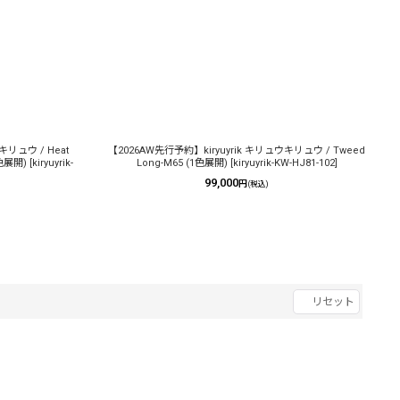
キリュウ / Heat
【2026AW先行予約】kiryuyrik キリュウキリュウ / Tweed
1色展開)
[
kiryuyrik-
Long-M65 (1色展開)
[
kiryuyrik-KW-HJ81-102
]
99,000
円
(税込)
リセット