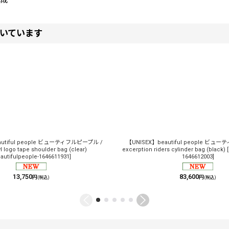
作成
いています
autiful people ビューティフルピープル /
【UNISEX】beautiful people ビュ
yl logo tape shoulder bag (clear)
excerption riders cylinder bag (black)
[
autifulpeople-1646611931
]
1646612003
]
13,750
83,600
円
円
(税込)
(税込)