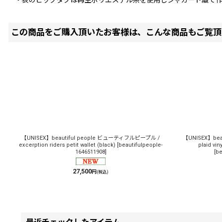
・表のビッグタグは再生ポリエステル糸を使用しジャガード織で
この商品をご購入頂いたお客様は、こんな商品もご覧頂
【UNISEX】beautiful people ビューティフルピープル /
【UNISEX】be
excerption riders petit wallet (black)
[
beautifulpeople-
plaid vin
1646511908
]
[
be
27,500
円
(税込)