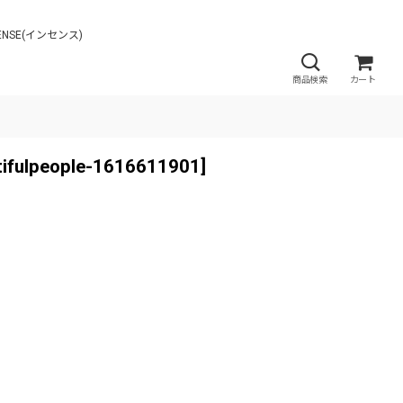
NCENSE(インセンス)
商品検索
カート
tifulpeople-1616611901
]