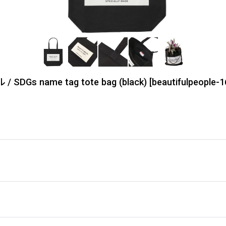
DGs name tag tote bag (black)
[
beautifulpeople-