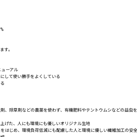
0%
ます。
ニューアル
めにして使い勝手をよくしている
いる
虫剤、除草剤などの農薬を使わず、有機肥料やテントウムシなどの益虫
め上げた、人にも環境にも優しいオリジナル生地
性をはじめ、環境負荷低減にも配慮した人と環境に優しい繊維加工の安