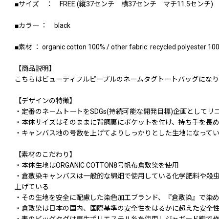
■サイズ ： FREE (縦37センチ 横37センチ マチ11.5センチ)
■カラー ： black
■素材 ： organic cotton 100% / other fabric: recycled polyester 10
【商品説明】
こちらはビューティフルピープルのネームタグトートバッグになり
【デザインの特徴】
・定番のネームトートをSDGs(持続可能な開発目標)企画としてリ
・本体サイズはそのままに背胴裏にポケットを付け、持ち手を長
・キャンバス地の号数を上げてよりしっかりとした生地になって
【素材のこだわり】
・本体生地はORGANIC COTTON8号帆布倉敷染を使用
・倉敷染キャンバスは一般的な綿畑で使用している化学肥料や殺
上げている
・その生地を安全に配慮した染色加工ブランド、『倉敷染』で染
・倉敷染は日本の国内、国際基準の安全性をはるかに超えた安全