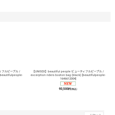
ーティフルピープル /
【UNISEX】beautiful people ビューティフルピープル /
beautifulpeople-
excerption riders boston bag (black)
[
beautifulpeople-
1646612004
]
93,500
円
(税込)