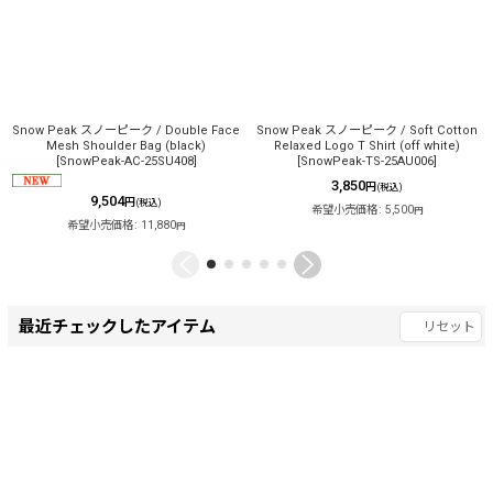
Snow Peak スノーピーク / Double Face
Snow Peak スノーピーク / Soft Cotton
Mesh Shoulder Bag (black)
Relaxed Logo T Shirt (off white)
[
SnowPeak-AC-25SU408
]
[
SnowPeak-TS-25AU006
]
3,850
円
(税込)
9,504
円
(税込)
希望小売価格
:
5,500
円
希望小売価格
:
11,880
円
最近チェックしたアイテム
リセット