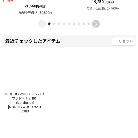
19,250
円
(税込)
21,560
円
(税込)
希望小売価格
:
27,500
円
希望小売価格
:
30,800
円
最近チェックしたアイテム
リセット
N.HOOLYWOOD エヌハリ
ウッド / T SHIRT
(burdundy)
[
NHOOLYWOOD-9261-
CS83
]