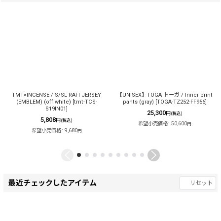
TMT×INCENSE / S/SL RAFI JERSEY
【UNISEX】TOGA トーガ / Inner print
(EMBLEM) (off white)
[
tmt-TCS-
pants (gray)
[
TOGA-TZ252-FF956
]
S19IN01
]
25,300
円
(税込)
5,808
円
(税込)
希望小売価格
:
50,600
円
希望小売価格
:
9,680
円
最近チェックしたアイテム
リセット