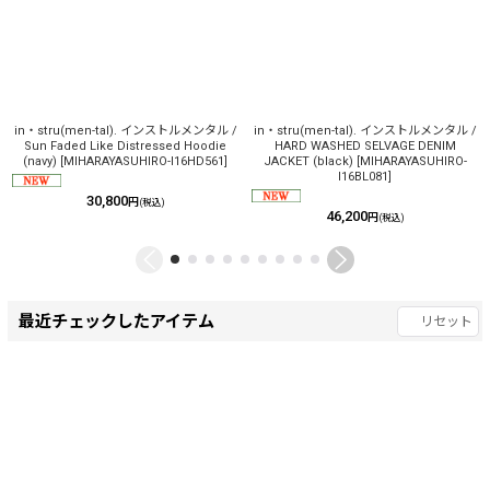
in・stru(men-tal). インストルメンタル /
in・stru(men-tal). インストルメンタル /
Sun Faded Like Distressed Hoodie
HARD WASHED SELVAGE DENIM
(navy)
[
MIHARAYASUHIRO-I16HD561
]
JACKET (black)
[
MIHARAYASUHIRO-
I16BL081
]
30,800
円
(税込)
46,200
円
(税込)
最近チェックしたアイテム
リセット