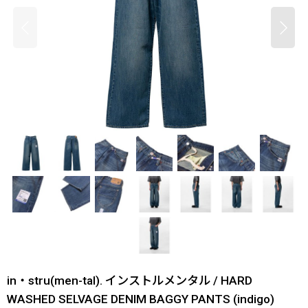
in・stru(men-tal). インストルメンタル / HARD
WASHED SELVAGE DENIM BAGGY PANTS (indigo)