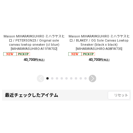
Maison MIHARAYASUHIRO ミハラヤスヒ
Maison MIHARAYASUHIRO ミハラヤスヒ
ロ / PETERSON23 / Original sole
ロ / BLAKEY / OG Sole Canvas Lowtop
canvas lowtop sneaker (cl blue)
Sneaker (black x black)
[
MIHARAYASUHIRO-A11FW702
]
[
MIHARAYASUHIRO-A08FW735
]
40,700
40,700
円
円
(税込)
(税込)
最近チェックしたアイテム
リセット