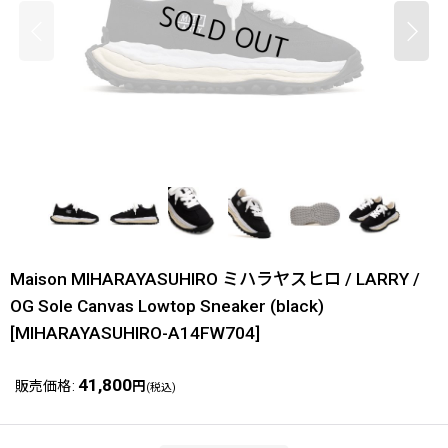
Maison MIHARAYASUHIRO ミハラヤスヒロ / LARRY /
OG Sole Canvas Lowtop Sneaker (black)
[
MIHARAYASUHIRO-A14FW704
]
41,800
販売価格
:
円
(税込)