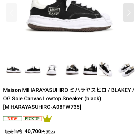
Maison MIHARAYASUHIRO ミハラヤスヒロ / BLAKEY /
OG Sole Canvas Lowtop Sneaker (black)
[
MIHARAYASUHIRO-A08FW735
]
40,700
販売価格
:
円
(税込)