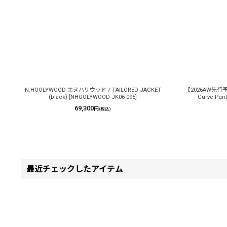
N.HOOLYWOOD エヌハリウッド / TAILORED JACKET
【2026AW先行予
(black)
[
NHOOLYWOOD-JK06-095
]
Curve Pan
69,300
円
(税込)
最近チェックしたアイテム