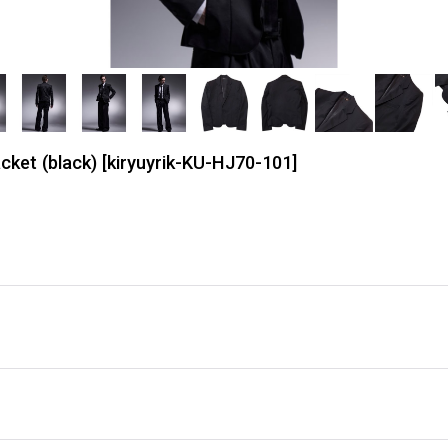
ket (black)
[
kiryuyrik-KU-HJ70-101
]