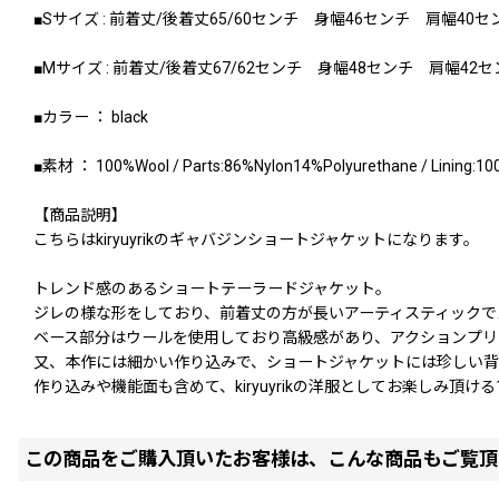
■Sサイズ : 前着丈/後着丈65/60センチ 身幅46センチ 肩幅4
■Mサイズ : 前着丈/後着丈67/62センチ 身幅48センチ 肩幅42
■カラー ： black
■素材 ： 100%Wool / Parts:86%Nylon14%Polyurethane / Lining:10
【商品説明】
こちらはkiryuyrikのギャバジンショートジャケットになります。
トレンド感のあるショートテーラードジャケット。
ジレの様な形をしており、前着丈の方が長いアーティスティックで
ベース部分はウールを使用しており高級感があり、アクションプ
又、本作には細かい作り込みで、ショートジャケットには珍しい背
作り込みや機能面も含めて、kiryuyrikの洋服としてお楽しみ頂け
この商品をご購入頂いたお客様は、こんな商品もご覧頂