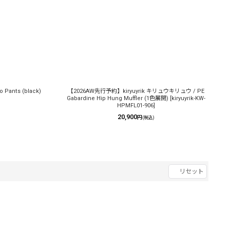
 Pants (black)
【2026AW先行予約】kiryuyrik キリュウキリュウ / PE
Gabardine Hip Hung Muffler (1色展開)
[
kiryuyrik-KW-
HPMFL01-906
]
20,900
円
(税込)
リセット