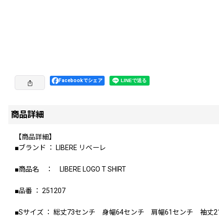
Facebookでシェア
商品詳細
【商品詳細】
■ブランド ： LIBERE リベーレ
■商品名 ： LIBERE LOGO T SHIRT
■品番 ： 251207
■Sサイズ ： 総丈73センチ 身幅64センチ 肩幅61センチ 袖丈2