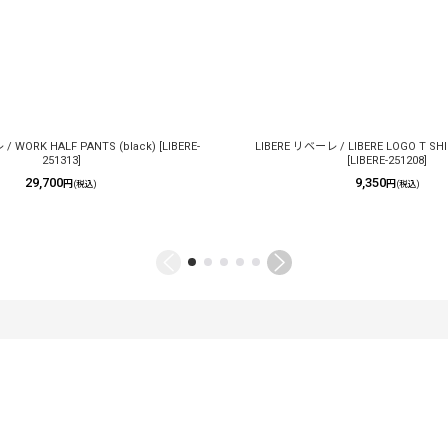
/ WORK HALF PANTS (black)
[
LIBERE-
LIBERE リベーレ / LIBERE LOGO T SHIR
251313
]
[
LIBERE-251208
]
29,700
9,350
円
円
(税込)
(税込)