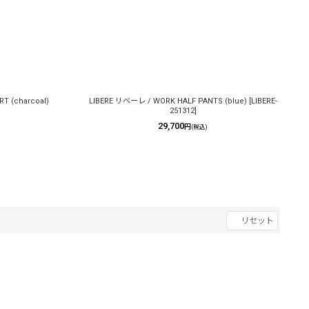
T (charcoal)
LIBERE リベーレ / WORK HALF PANTS (blue)
[
LIBERE-
251312
]
29,700
円
(税込)
リセット