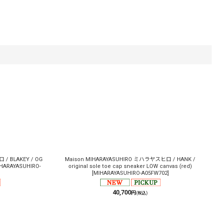
/ BLAKEY / OG
Maison MIHARAYASUHIRO ミハラヤスヒロ / HANK /
HARAYASUHIRO-
original sole toe cap sneaker LOW canvas (red)
[
MIHARAYASUHIRO-A05FW702
]
40,700
円
(税込)