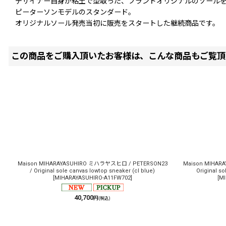
デザイナー自身が粘土で型取った、ブランドオリジナルのソール
ピーターソンモデルのスタンダード。
オリジナルソール発売当初に販売をスタートした継続商品です。
この商品をご購入頂いたお客様は、こんな商品もご覧頂
Maison MIHARAYASUHIRO ミハラヤスヒロ / PETERSON23
Maison MIHAR
/ Original sole canvas lowtop sneaker (cl blue)
Original so
[
MIHARAYASUHIRO-A11FW702
]
[
MI
40,700
円
(税込)