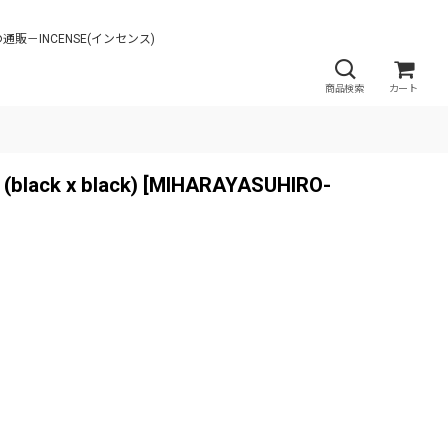
lack)の通販－INCENSE(インセンス)
商品検索
カート
lack x black)
[
MIHARAYASUHIRO-