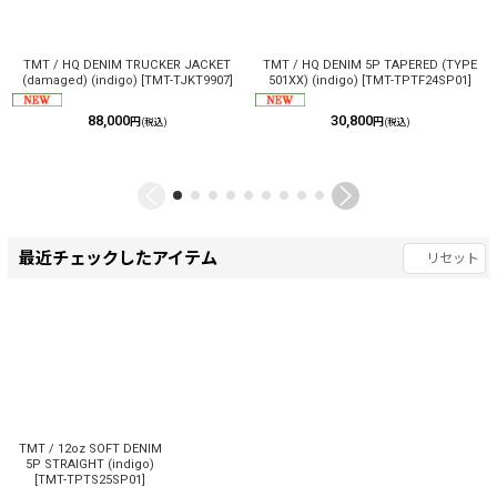
TMT / HQ DENIM TRUCKER JACKET
TMT / HQ DENIM 5P TAPERED (TYPE
(damaged) (indigo)
[
TMT-TJKT9907
]
501XX) (indigo)
[
TMT-TPTF24SP01
]
88,000
30,800
円
円
(税込)
(税込)
最近チェックしたアイテム
リセット
TMT / 12oz SOFT DENIM
5P STRAIGHT (indigo)
[
TMT-TPTS25SP01
]