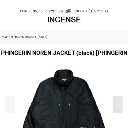
PHINGERIN／フィンガリンの通販－INCENSE(インセンス)
GERIN NOREN JACKET (black)
HINGERIN NOREN JACKET (black)
[
PHINGERIN