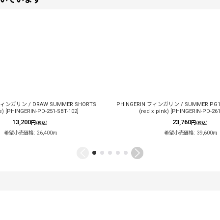
フィンガリン / DRAW SUMMER SHORTS
PHINGERIN フィンガリン / SUMMER PG1 
e)
[
PHINGERIN-PD-251-SBT-102
]
(red x pink)
[
PHINGERIN-PD-261
13,200
23,760
円
円
(税込)
(税込)
希望小売価格
:
26,400
希望小売価格
:
39,600
円
円