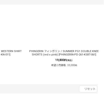
WESTERN SHIRT
PHINGERIN フィンガリン / SUMMER PG1 DOUBLE KNEE
-KN-011
]
SHORTS (red x pink)
[
PHINGERIN-PD-261-KSBT-061
]
19,800
円
(税込)
希望小売価格
:
33,000
円
リセット