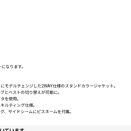
ットになります。
イネックにモデルチェンジした2WAY仕様のスタンドカラージャケット。
ーブとベストの切り替えが可能に。
フタを使用。
箪キルティング仕様。
タグ、サイドシームにピスネームを付属。
いています