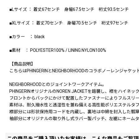
■Lサイズ ： 着丈67センチ 身幅67.5センチ 裄丈93.5センチ
■XLサイズ ： 着丈70センチ 身幅70.5センチ 裄丈97センチ
■カラー ： black
■素材 ： POLYESTER100% / LINING:NYLON100%
【商品説明】
こちらはPHINGERINとNEIGHBORHOODのコラボノーレンジャケ
NEIGHBORHOODとのジョイントワークアイテム。
PHINGERINオリジナルのNOREN JACKETを踏襲し、襟をハ
フロントからバックにかけて配置したファスナーによりフルスリ
素材は、耐久撥水性と透湿性を兼ね備える高性能ポリエステルタ
襟部分には形状保持用コードを内蔵し、裏地は中綿を封入した瓢
袖部分にオリジナルの取り外し式ラバー製パッチ、左裾にネーム
この商品をご購入頂いたお客様は、こんな商品もご覧頂