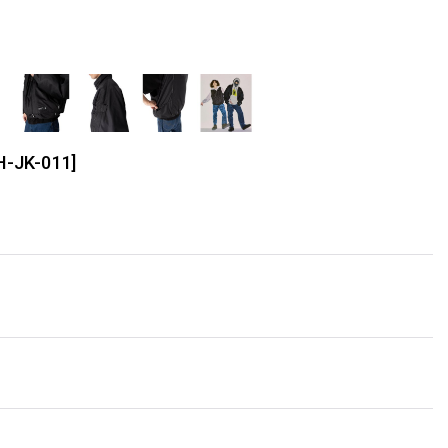
H-JK-011
]