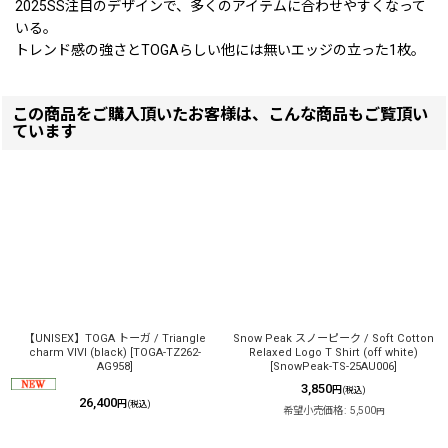
2025SS注目のデザインで、多くのアイテムに合わせやすくなって
いる。
トレンド感の強さとTOGAらしい他には無いエッジの立った1枚。
この商品をご購入頂いたお客様は、こんな商品もご覧頂い
ています
【UNISEX】TOGA トーガ / Triangle
Snow Peak スノーピーク / Soft Cotton
charm VIVI (black)
[
TOGA-TZ262-
Relaxed Logo T Shirt (off white)
AG958
]
[
SnowPeak-TS-25AU006
]
3,850
円
(税込)
26,400
円
(税込)
希望小売価格
:
5,500
円