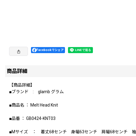
Facebookでシェア
商品詳細
【商品詳細】
■ブランド : glamb グラム
■商品名 ： Melt Head Knit
■品番 ： GB0424-KNT03
■Mサイズ ： 着丈68センチ 身幅63センチ 肩幅68センチ 袖