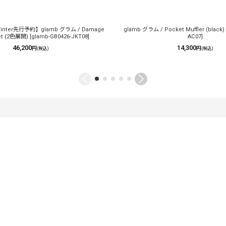
 Winter先行予約】glamb グラム / Damage
glamb グラム / Pocket Muffler (black)
ket (2色展開)
[
glamb-GB0426-JKT08
]
AC07
]
46,200
14,300
円
円
(税込)
(税込)