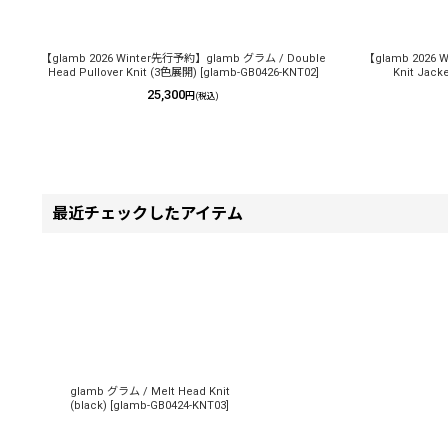
【glamb 2026 Winter先行予約】glamb グラム / Double
【glamb 2026
Head Pullover Knit (3色展開)
[
glamb-GB0426-KNT02
]
Knit Jac
25,300
円
(税込)
最近チェックしたアイテム
glamb グラム / Melt Head Knit
(black)
[
glamb-GB0424-KNT03
]