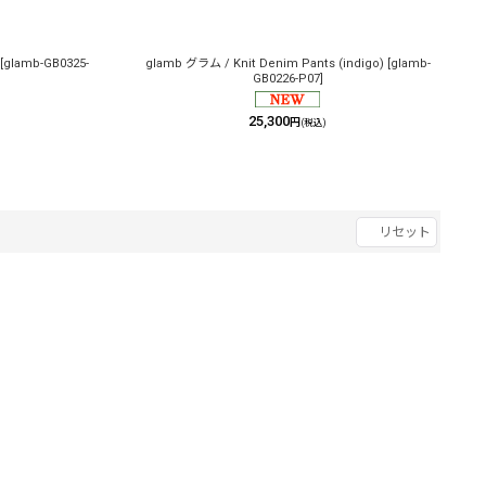
[
glamb-GB0325-
glamb グラム / Knit Denim Pants (indigo)
[
glamb-
GB0226-P07
]
25,300
円
(税込)
リセット