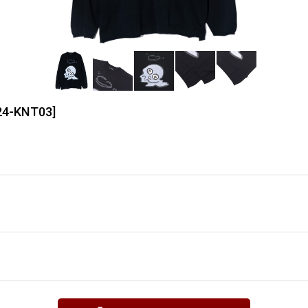
24-KNT03
]