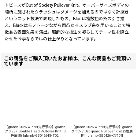
トピースがOut of Society Pullover Knit。オーバーサイズボディの
随所に施されたクラッシュはダメージを加えるのではなく針抜き
というニット技法で表現したもの。Blueは複数色の糸の引き揃
え、Blackはモノトーンながら凹凸あるスラブ糸を用いることで特
徴ある表面効果を演出。服飾的な技法を凝らしてテーマ性を際立
たせた今季ならではの仕上がりとなっています。
この商品をご購入頂いたお客様は、こんな商品もご覧頂い
ています
【glamb 2026 Winter先行予約】glamb
【glamb 2026 Winter先行予約】glamb
グラム / Double Head Pullover Knit (3
グラム / Jacquard Pullover Knit (2色展
色展開)
[
glamb-GB0426-KNT02
]
開)
[
glamb-GB0426-KNT09
]