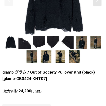
glamb グラム / Out of Society Pullover Knit (black)
[
glamb-GB0424-KNT07
]
24,200
販売価格
:
円
(税込)