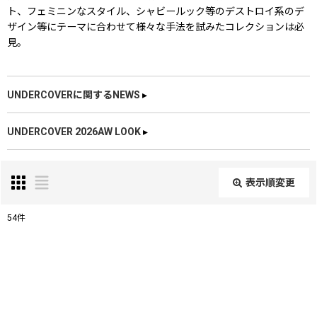
ト、フェミニンなスタイル、シャビールック等のデストロイ系のデ
ザイン等にテーマに合わせて様々な手法を試みたコレクションは必
見。
UNDERCOVERに関するNEWS
▸
UNDERCOVER 2026AW LOOK
▸
表示順変更
閉じる
54
件
表示数
:
在庫あり
並び順
: