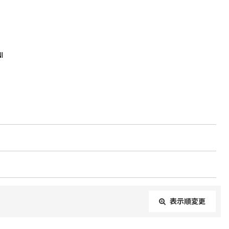
I
表示順変更
閉じる