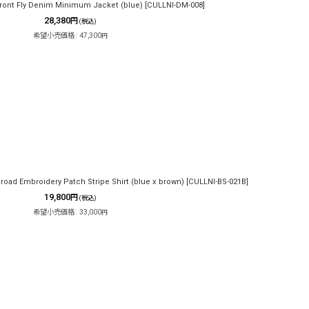
ont Fly Denim Minimum Jacket (blue)
[
CULLNI-DM-008
]
28,380
円
(税込)
希望小売価格
:
47,300
円
ad Embroidery Patch Stripe Shirt (blue x brown)
[
CULLNI-BS-021B
]
19,800
円
(税込)
希望小売価格
:
33,000
円