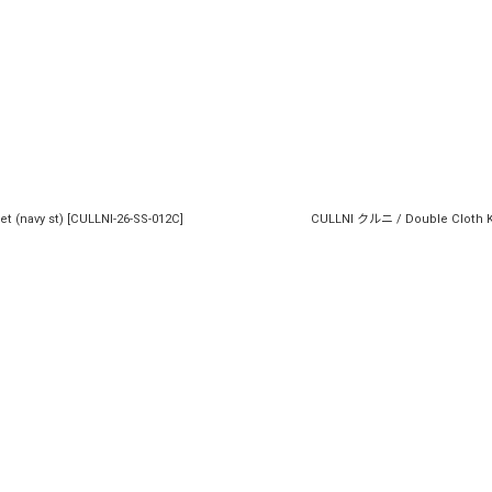
絞り込む
t (navy st)
[
CULLNI-26-SS-012C
]
CULLNI クルニ / Double Cloth Ke