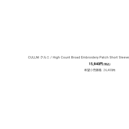
CULLNI クルニ / High Count Broad Embroidery Patch Short Sleeve S
15,840
円
(税込)
希望小売価格
:
26,400
円