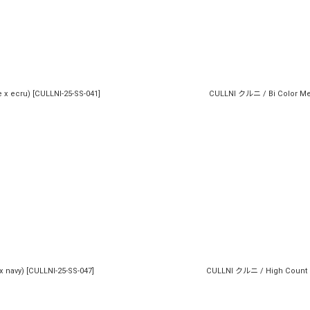
 x ecru)
[
CULLNI-25-SS-041
]
CULLNI クルニ / Bi Color Mes
x navy)
[
CULLNI-25-SS-047
]
CULLNI クルニ / High Count Br