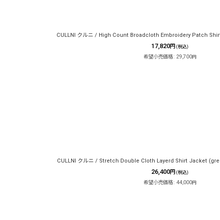
CULLNI クルニ / High Count Broadcloth Embroidery Patch Shirt
17,820
円
(税込)
希望小売価格
:
29,700
円
CULLNI クルニ / Stretch Double Cloth Layerd Shirt Jacket (gre
26,400
円
(税込)
希望小売価格
:
44,000
円