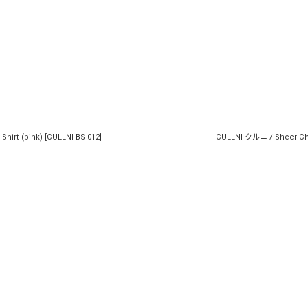
hirt (pink)
[
CULLNI-BS-012
]
CULLNI クルニ / Sheer Che