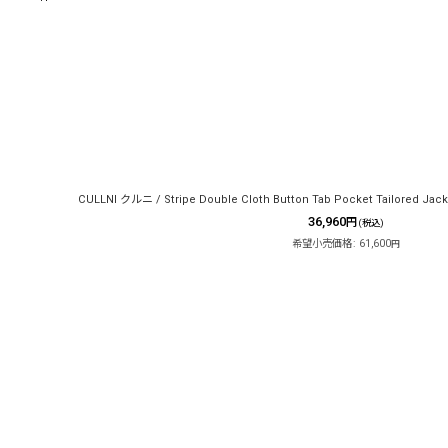
表示数
:
在庫あり
並び順
:
CULLNI クルニ / Stripe Double Cloth Button Tab Pocket Tailored Jacke
36,960
円
(税込)
希望小売価格
:
61,600
円