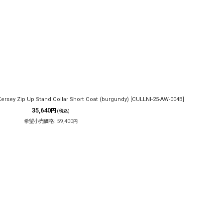
rsey Zip Up Stand Collar Short Coat (burgundy)
[
CULLNI-25-AW-004B
]
35,640
円
(税込)
希望小売価格
:
59,400
円