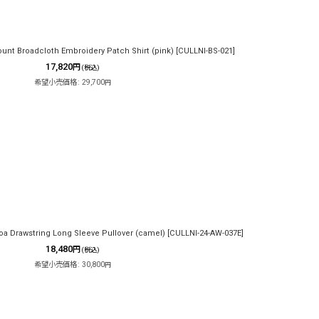
nt Broadcloth Embroidery Patch Shirt (pink)
[
CULLNI-BS-021
]
17,820
円
(税込)
希望小売価格
:
29,700
円
a Drawstring Long Sleeve Pullover (camel)
[
CULLNI-24-AW-037E
]
18,480
円
(税込)
希望小売価格
:
30,800
円