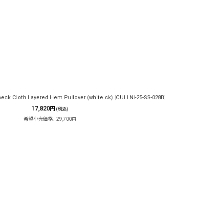
ck Cloth Layered Hem Pullover (white ck)
[
CULLNI-25-SS-028B
]
17,820
円
(税込)
希望小売価格
:
29,700
円