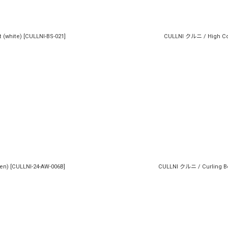
 (white)
[
CULLNI-BS-021
]
CULLNI クルニ / High Cou
en)
[
CULLNI-24-AW-006B
]
CULLNI クルニ / Curling Bo