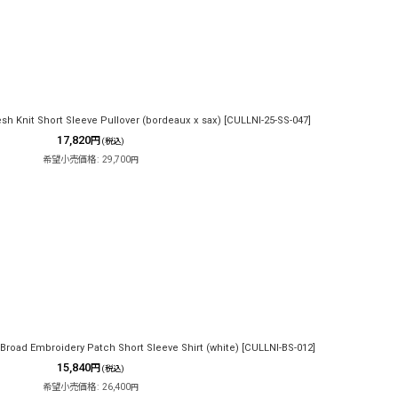
h Knit Short Sleeve Pullover (bordeaux x sax)
[
CULLNI-25-SS-047
]
17,820
円
(税込)
希望小売価格
:
29,700
円
oad Embroidery Patch Short Sleeve Shirt (white)
[
CULLNI-BS-012
]
15,840
円
(税込)
希望小売価格
:
26,400
円