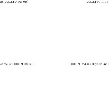
el)
[
CULLNI-24-AW-016
]
CULLNI クルニ / Fr
(camel st)
[
CULLNI-BS-021B
]
CULLNI クルニ / High Count Bro