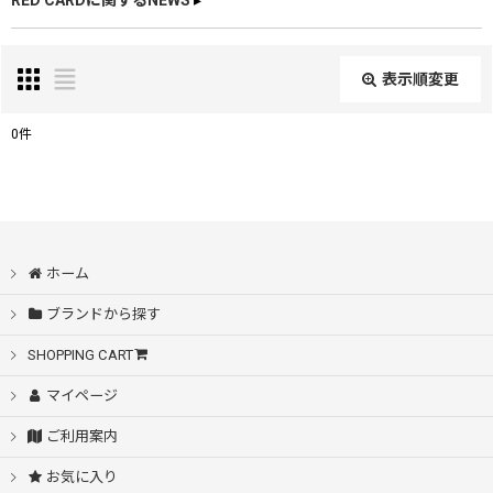
RED CARDに関するNEWS
▸
表示順変更
閉じる
0
件
表示数
:
在庫あり
ホーム
並び順
:
ブランドから探す
絞り込む
SHOPPING CART
マイページ
ご利用案内
お気に入り