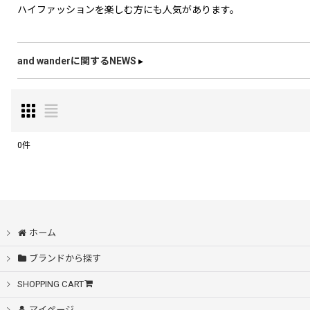
ハイファッションを楽しむ方にも人気があります。
and wanderに関するNEWS
▸
0
件
表示数
:
在庫あり
ホーム
並び順
:
ブランドから探す
SHOPPING CART
マイページ