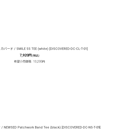
バード / SMILE SS TEE (white)
[
DISCOVERED-DC-CL-T-01
]
7,920
円
(税込)
希望小売価格
:
13,200
円
NEWSED Patchwork Band Tee (black)
[
DISCOVERED-DC-NS-T-09
]