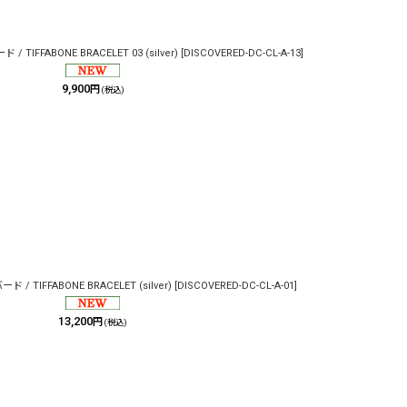
 TIFFABONE BRACELET 03 (silver)
[
DISCOVERED-DC-CL-A-13
]
9,900
円
(税込)
 / TIFFABONE BRACELET (silver)
[
DISCOVERED-DC-CL-A-01
]
13,200
円
(税込)