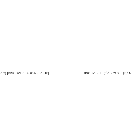
ort)
[
DISCOVERED-DC-NS-PT-10
]
DISCOVERED ディスカバード / NEWS