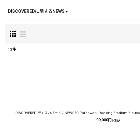
DISCOVEREDに関するNEWS
▸
13
件
表示数
:
在庫あり
並び順
:
DISCOVERED ディスカバード / NEWSED Patchwork Docking Stadium Blouson 
99,000
円
(税込)