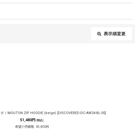
表示順変更
閉じる
/ MOUTON ZIP HOODIE (beige)
[
DISCOVERED-DC-AW24-BL-05
]
51,480
円
(税込)
希望小売価格
:
85,800
円