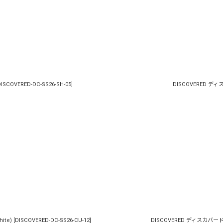
ISCOVERED-DC-SS26-SH-05
]
DISCOVERED ディスカ
ite)
[
DISCOVERED-DC-SS26-CU-12
]
DISCOVERED ディスカバード / 