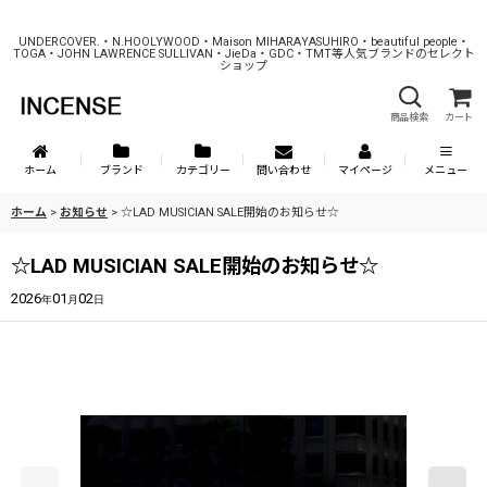
UNDERCOVER.・N.HOOLYWOOD・Maison MIHARAYASUHIRO・beautiful people・
TOGA・JOHN LAWRENCE SULLIVAN・JieDa・GDC・TMT等人気ブランドのセレクト
ショップ
商品検索
カート
ホーム
ブランド
カテゴリー
問い合わせ
マイページ
メニュー
ホーム
>
お知らせ
>
☆LAD MUSICIAN SALE開始のお知らせ☆
☆LAD MUSICIAN SALE開始のお知らせ☆
2026
01
02
年
月
日