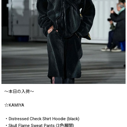
〜本日の入荷〜
☆KAMIYA
・Distressed Check Shirt Hoodie (black)
・Skull Flame Sweat Pants (3色展開)