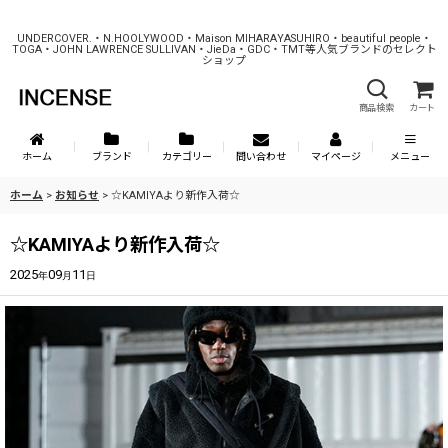
UNDERCOVER.・N.HOOLYWOOD・Maison MIHARAYASUHIRO・beautiful people・
TOGA・JOHN LAWRENCE SULLIVAN・JieDa・GDC・TMT等人気ブランドのセレクト
ショップ
商品検索
カート
ホーム
ブランド
カテゴリー
問い合わせ
マイページ
メニュー
ホーム
>
お知らせ
>
☆KAMIYAより新作入荷☆
☆KAMIYAより新作入荷☆
2025
09
11
年
月
日