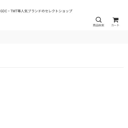
AN・JieDa・GDC・TMT等人気ブランドのセレクトショップ
商品検索
カート