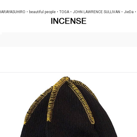
MIHARAYASUHIRO・beautiful people・TOGA・JOHN LAWRENCE SULLIV