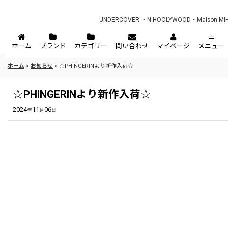
UNDERCOVER.・N.HOOLYWOOD・Maison 
ホーム
ブランド
カテゴリー
問い合わせ
マイページ
メニュー
ホーム
>
お知らせ
>
☆PHINGERINより新作入荷☆
☆PHINGERINより新作入荷☆
2024
11
06
年
月
日