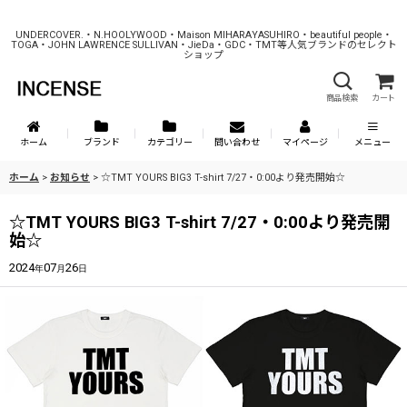
UNDERCOVER.・N.HOOLYWOOD・Maison MIHARAYASUHIRO・beautiful people・
TOGA・JOHN LAWRENCE SULLIVAN・JieDa・GDC・TMT等人気ブランドのセレクト
ショップ
商品検索
カート
ホーム
ブランド
カテゴリー
問い合わせ
マイページ
メニュー
ホーム
>
お知らせ
>
☆TMT YOURS BIG3 T-shirt 7/27・0:00より発売開始☆
☆TMT YOURS BIG3 T-shirt 7/27・0:00より発売開
始☆
2024
07
26
年
月
日