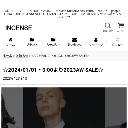
UNDERCOVER.・N.HOOLYWOOD・Maison MIHARAYASUHIRO・beautiful people・
TOGA・JOHN LAWRENCE SULLIVAN・JieDa・GDC・TMT等人気ブランドのセレクト
ショップ
商品検索
カート
ホーム
ブランド
カテゴリー
問い合わせ
マイページ
メニュー
ホーム
>
お知らせ
>
☆2024/01/01・0:00より2023AW SALE☆
☆2024/01/01・0:00より2023AW SALE☆
2023
12
31
年
月
日